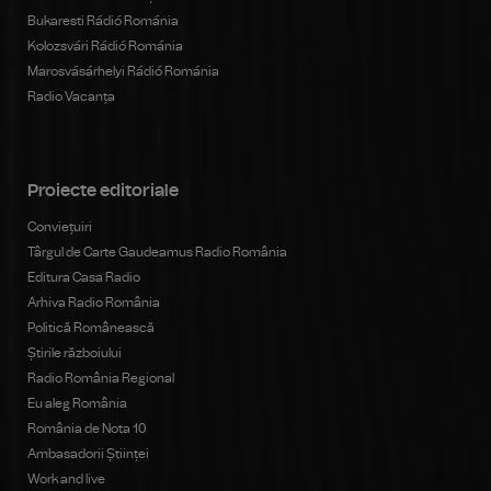
Bukaresti Rádió Románia
Kolozsvári Rádió Románia
Marosvásárhelyi Rádió Románia
Radio Vacanța
Proiecte editoriale
Conviețuiri
Târgul de Carte Gaudeamus Radio România
Editura Casa Radio
Arhiva Radio România
Politică Românească
Știrile războiului
Radio România Regional
Eu aleg România
România de Nota 10
Ambasadorii Științei
Work and live