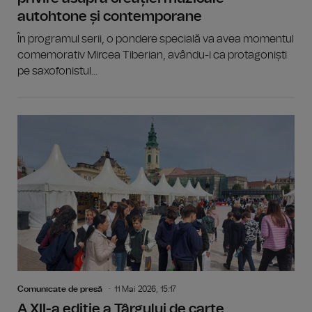
autohtone și contemporane
În programul serii, o pondere specială va avea momentul
comemorativ Mircea Tiberian, avându-i ca protagoniști
pe saxofonistul...
Comunicate de presă
11 Mai 2026, 15:17
A XII-a ediție a Târgului de carte