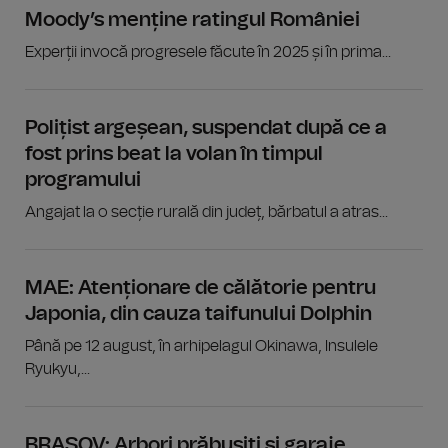
Moody’s menține ratingul României
Experții invocă progresele făcute în 2025 și în prima...
Polițist argeșean, suspendat după ce a
fost prins beat la volan în timpul
programului
Angajat la o secție rurală din județ, bărbatul a atras...
MAE: Atenționare de călătorie pentru
Japonia, din cauza taifunului Dolphin
Până pe 12 august, în arhipelagul Okinawa, Insulele
Ryukyu,...
BRAȘOV: Arbori prăbușiți şi garaje