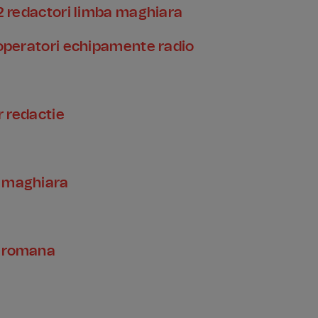
 2 redactori limba maghiara
2 operatori echipamente radio
r redactie
a maghiara
a romana