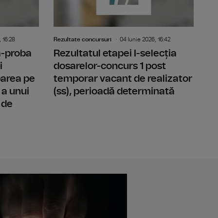
 16:28
Rezultate concursuri
04 Iunie 2026, 16:42
-a-proba
Rezultatul etapei I-selecția
i
dosarelor-concurs 1 post
parea pe
temporar vacant de realizator
 a unui
(ss), perioadă determinată
 de
l