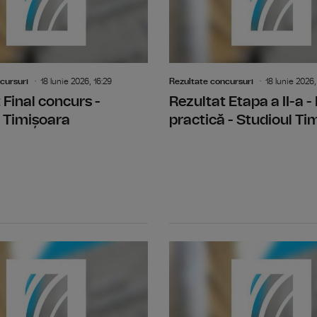
cursuri
18 Iunie 2026, 16:29
Rezultate concursuri
18 Iunie 2026,
 Final concurs -
Rezultat Etapa a II-a -
 Timișoara
practică - Studioul Ti
Rezultat Etapa I - Selectia dosarelor