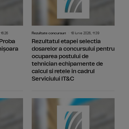
 16:26
Rezultate concursuri
18 Iunie 2026, 11:39
 Proba
Rezultatul etapei selectia
mișoara
dosarelor a concursului pentru
ocuparea postului de
tehnician echipamente de
calcul si retele in cadrul
Serviciului IT&C
 Studioul Timisoara
Rezultat final -concurs post temporar vacant realizator
Rezultatul 