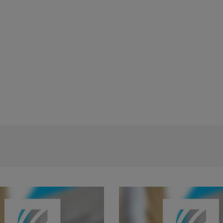
Rezultat proba scrisa - concursul de t