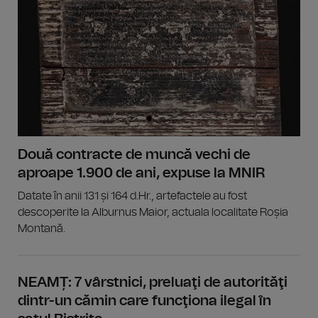
Două contracte de muncă vechi de
aproape 1.900 de ani, expuse la MNIR
Datate în anii 131 și 164 d.Hr., artefactele au fost
descoperite la Alburnus Maior, actuala localitate Roșia
Montană.
NEAMȚ: 7 vârstnici, preluaţi de autorităţi
dintr-un cămin care funcţiona ilegal în