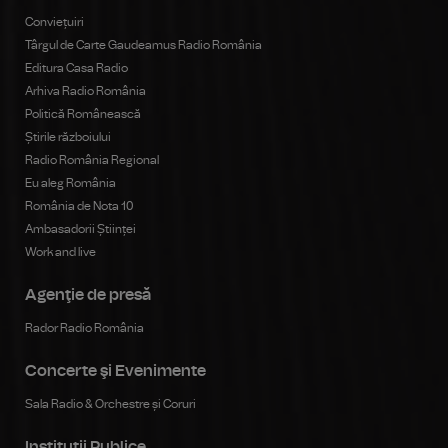
Conviețuiri
Târgul de Carte Gaudeamus Radio România
Editura Casa Radio
Arhiva Radio România
Politică Românească
Știrile războiului
Radio România Regional
Eu aleg România
România de Nota 10
Ambasadorii Științei
Work and live
Agenţie de presă
Rador Radio România
Concerte şi Evenimente
Sala Radio & Orchestre și Coruri
Instituţii Publice