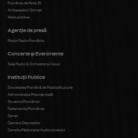
România de Nota 10
Ambasadorii Științei
Work and live
Agenţie de presă
Rador Radio România
Concerte şi Evenimente
Sala Radio & Orchestre și Coruri
Instituţii Publice
Societatea Română de Radiodifuziune
Administrația Prezidențială
Guvernul României
Parlamentul României
Senat
Camera Deputaților
Consiliul Național al Audiovizualului