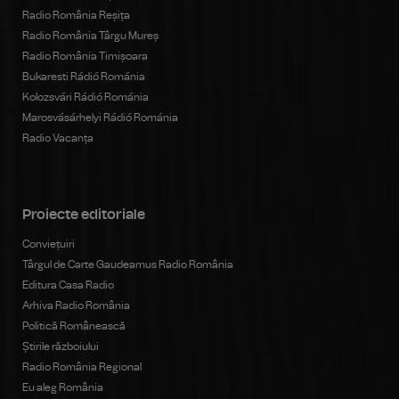
Radio România Reșița
Radio România Târgu Mureș
Radio România Timișoara
Bukaresti Rádió Románia
Kolozsvári Rádió Románia
Marosvásárhelyi Rádió Románia
Radio Vacanța
Proiecte editoriale
Conviețuiri
Târgul de Carte Gaudeamus Radio România
Editura Casa Radio
Arhiva Radio România
Politică Românească
Știrile războiului
Radio România Regional
Eu aleg România