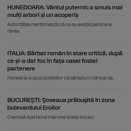
HUNEDOARA: Vântul puternic a smuls mai
mulți arbori și un acoperiș
Autoritățile menționează că nu au existat persoane
rănite.
ITALIA: Bărbat român în stare critică, după
ce și-a dat foc în fața casei fostei
partenere
Femeia le-a spus polițiștilor că bărbatul o hărțuia de...
BUCUREȘTI: Şoseaua prăbuşită în zona
bulevardului Eroilor
O echipă Apa Nova intervine la fața locului.