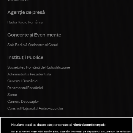
Agenţie de presă
Rador Radio România
Concerte şi Evenimente
Sala Radio & Orchestre și Coruri
Instituţii Publice
Societatea Română de Radiodifuziune
Administrația Prezidențială
Guvernul României
Parlamentul României
Senat
Camera Deputaților
Consiliul Național al Audiovizualului
Nouă ne pasă ca datele tale personale să rămână confidențiale
Publicitate
Noi și partenerii noștri
668
stocăm și/sau accesăm informații pe dispozitivul dvs., precum identificatorii