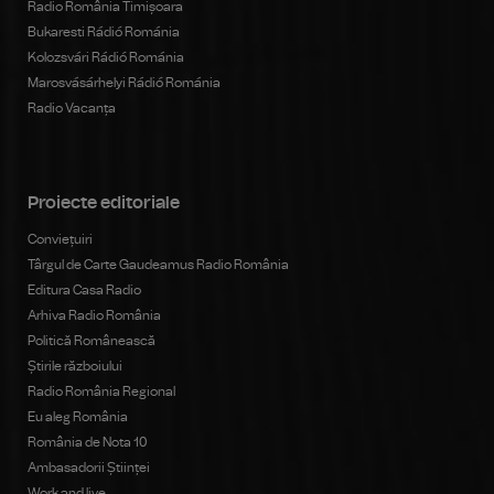
Radio România Timișoara
Bukaresti Rádió Románia
Kolozsvári Rádió Románia
Marosvásárhelyi Rádió Románia
Radio Vacanța
Proiecte editoriale
Conviețuiri
Târgul de Carte Gaudeamus Radio România
Editura Casa Radio
Arhiva Radio România
Politică Românească
Știrile războiului
Radio România Regional
Eu aleg România
România de Nota 10
Ambasadorii Științei
Work and live