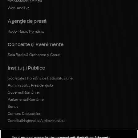
Ambasadorii Științei
Work and live
Agenţie de presă
Rador Radio România
Concerte şi Evenimente
Sala Radio & Orchestre și Coruri
Instituţii Publice
Societatea Română de Radiodifuziune
Administrația Prezidențială
Guvernul României
Parlamentul României
Senat
Camera Deputaților
Consiliul Național al Audiovizualului
Nouă ne pasă ca datele tale personale să rămână confidențiale