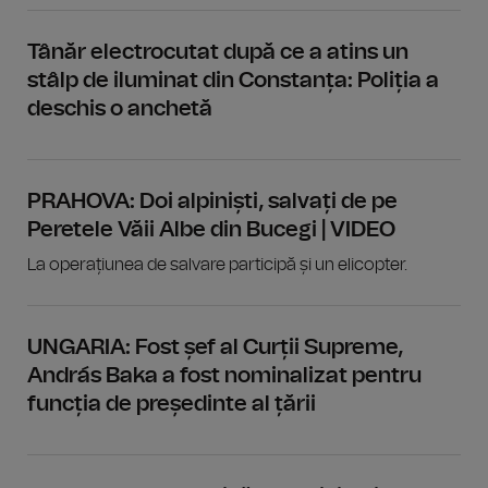
Tânăr electrocutat după ce a atins un
stâlp de iluminat din Constanța: Poliția a
deschis o anchetă
PRAHOVA: Doi alpiniști, salvați de pe
Peretele Văii Albe din Bucegi | VIDEO
La operațiunea de salvare participă și un elicopter.
UNGARIA: Fost șef al Curții Supreme,
András Baka a fost nominalizat pentru
funcția de președinte al țării