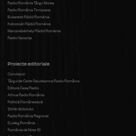
Radio România Târgu Mureș
Radio România Timișoara
Bukaresti Rádió Románia
Kolozsvári Rádió Románia
Marosvásárhelyi Rádió Románia
Radio Vacanța
Proiecte editoriale
Conviețuiri
Târgul de Carte Gaudeamus Radio România
Editura Casa Radio
Arhiva Radio România
Politică Românească
Știrile războiului
Radio România Regional
Eu aleg România
România de Nota 10