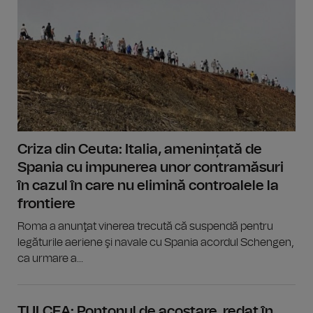
Criza din Ceuta: Italia, amenințată de
Spania cu impunerea unor contramăsuri
în cazul în care nu elimină controalele la
frontiere
Roma a anunţat vinerea trecută că suspendă pentru
legăturile aeriene şi navale cu Spania acordul Schengen,
ca urmare a...
TULCEA: Pontonul de acostare, redat în