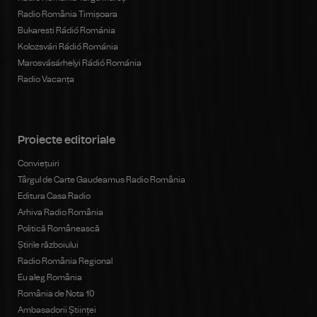
Radio România Timișoara
Bukaresti Rádió Románia
Kolozsvári Rádió Románia
Marosvásárhelyi Rádió Románia
Radio Vacanța
Proiecte editoriale
Conviețuiri
Târgul de Carte Gaudeamus Radio România
Editura Casa Radio
Arhiva Radio România
Politică Românească
Știrile războiului
Radio România Regional
Eu aleg România
România de Nota 10
Ambasadorii Științei