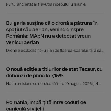
Furtul anchetat ar fi avut la începutul lunii iunie.
Bulgaria susține că o dronă a pătruns în
spațiul său aerian, venind dinspre
România: MApN nu a detectat vreun
vehicul aerian
Drona a explodat într-un lan de floarea-soarelui, fără să...
O nouă ediție a titlurilor de stat Tezaur, cu
dobânzi de până la 7,15%
Noua emisiune se derulează între 10 august 2026 și 4...
România, împărțită între coduri de
caniculă și vijelii