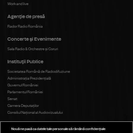
Work and live
Agenţie de presă
Rador Radio România
Concerte şi Evenimente
Sala Radio & Orchestre și Coruri
Instituţii Publice
Societatea Română de Radiodifuziune
Administrația Prezidențială
Guvernul României
Parlamentul României
Senat
Camera Deputaților
Consiliul Național al Audiovizualului
Nouă ne pasă ca datele tale personale să rămână confidențiale
Publicitate