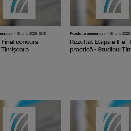
cursuri
18 Iunie 2026, 16:29
Rezultate concursuri
18 Iunie 2026,
 Final concurs -
Rezultat Etapa a II-a -
 Timișoara
practică - Studioul Ti
Rezultat Etapa I - Selectia dosarelor