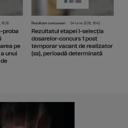
 16:28
Rezultate concursuri
04 Iunie 2026, 16:42
-a-proba
Rezultatul etapei I-selecția
i
dosarelor-concurs 1 post
parea pe
temporar vacant de realizator
 a unui
(ss), perioadă determinată
 de
l