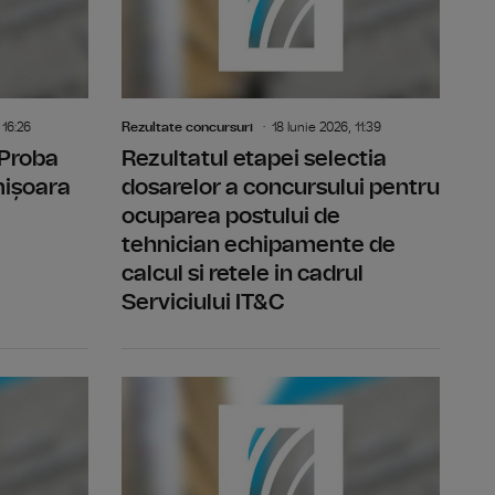
 16:26
Rezultate concursuri
18 Iunie 2026, 11:39
 Proba
Rezultatul etapei selectia
mișoara
dosarelor a concursului pentru
ocuparea postului de
tehnician echipamente de
calcul si retele in cadrul
Serviciului IT&C
 Studioul Timisoara
Rezultat final -concurs post temporar vacant realizator
Rezultatul 