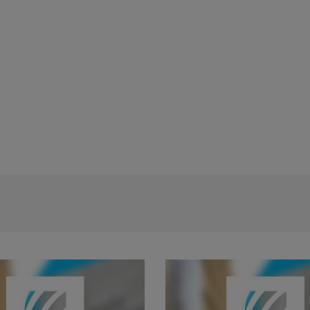
Rezultat proba scrisa - concursul de t