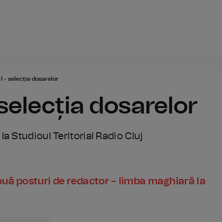
Radio România
I - selecția dosarelor
 selecția dosarelor
a Studioul Teritorial Radio Cluj
Două posturi de redactor – limba maghiară la