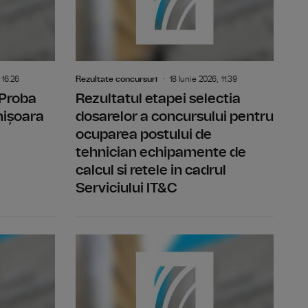
 16:26
Rezultate concursuri
18 Iunie 2026, 11:39
 Proba
Rezultatul etapei selectia
mișoara
dosarelor a concursului pentru
ocuparea postului de
tehnician echipamente de
calcul si retele in cadrul
Serviciului IT&C
 Studioul Timisoara
Rezultat final -concurs post temporar vacant realizator
Rezultatul 