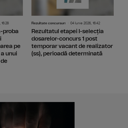
 16:28
Rezultate concursuri
04 Iunie 2026, 16:42
-a-proba
Rezultatul etapei I-selecția
i
dosarelor-concurs 1 post
parea pe
temporar vacant de realizator
 a unui
(ss), perioadă determinată
 de
l