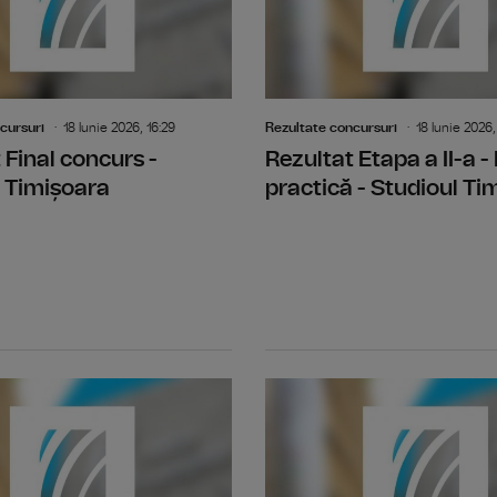
cursuri
18 Iunie 2026, 16:29
Rezultate concursuri
18 Iunie 2026,
 Final concurs -
Rezultat Etapa a II-a -
 Timișoara
practică - Studioul Ti
Rezultat Etapa I - Selectia dosarelor