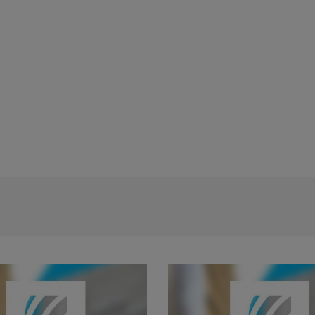
Rezultat proba scrisa - concursul de t