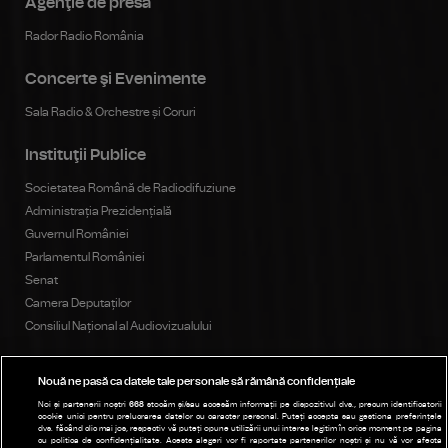
Agenţie de presă
Rador Radio România
Concerte şi Evenimente
Sala Radio & Orchestre și Coruri
Instituţii Publice
Societatea Română de Radiodifuziune
Administrația Prezidențială
Guvernul României
Parlamentul României
Senat
Camera Deputaților
Consiliul Național al Audiovizualului
Nouă ne pasă ca datele tale personale să rămână confidențiale
Publicitate
Noi și partenerii noștri
668
stocăm și/sau accesăm informații pe dispozitivul dvs., precum identificatorii
cookie unici pentru prelucrarea datelor cu caracter personal. Puteți accepta sau gestiona preferințele
Parteneri
dvs. făcând clic mai jos, respectiv vă puteți opune utilizării unui interes legitim în orice moment pe pagina
cu politica de confidențialitate. Aceste alegeri vor fi raportate partenerilor noștri și nu vă vor afecta