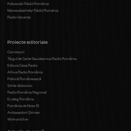
Kolozsvári Rádió Románia
Marosvásárhelyi Rádió Románia
Radio Vacanța
Proiecte editoriale
Conviețuiri
Târgul de Carte Gaudeamus Radio România
Editura Casa Radio
Arhiva Radio România
Politică Românească
Știrile războiului
Radio România Regional
Eu aleg România
România de Nota 10
Ambasadorii Științei
Work and live