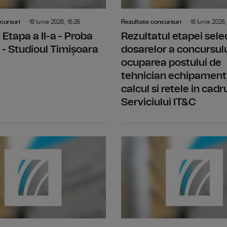
cursuri
18 Iunie 2026, 16:26
Rezultate concursuri
18 Iunie 2026,
 Etapa a II-a - Proba
Rezultatul etapei sele
 - Studioul Timișoara
dosarelor a concursul
ocuparea postului de
tehnician echipament
calcul si retele in cadr
Serviciului IT&C
Rezultat final -concurs post temporar