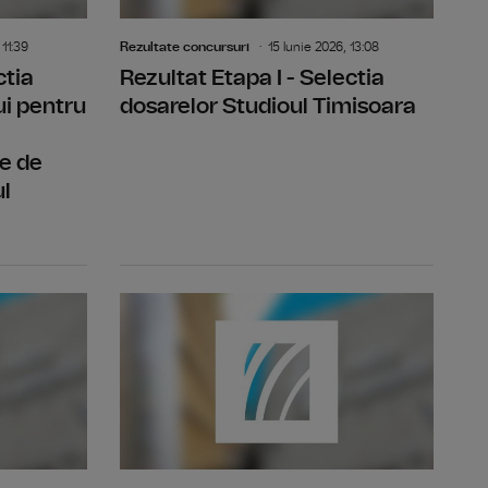
 11:39
Rezultate concursuri
15 Iunie 2026, 13:08
ctia
Rezultat Etapa I - Selectia
ui pentru
dosarelor Studioul Timisoara
e de
ul
 vacant realizator
Rezultatul etapei a Il-a-proba practică, a concursului 
Rezultatul 