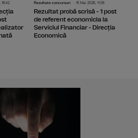
 16:42
Rezultate concursuri
15 Mai 2026, 11:36
ecția
Rezultat probă scrisă - 1 post
ost
de referent economicla la
alizator
Serviciul Financiar - Direcția
inată
Economică