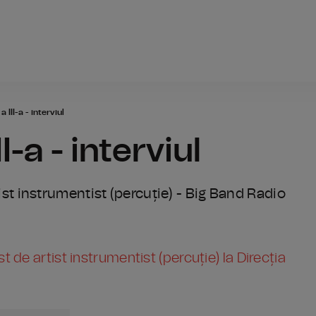
Radio România
 III-a - interviul
I-a - interviul
rtist instrumentist (percuție) - Big Band Radio
de artist instrumentist (percuție) la Direcția