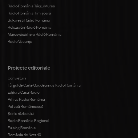
Radio România Târgu Mureș
Radio România Timișoara
Bukaresti Rádió Románia
Kolozsvári Rádió Románia
Marosvásárhelyi Rádió Románia
Radio Vacanța
Proiecte editoriale
Conviețuiri
Târgul de Carte Gaudeamus Radio România
Editura Casa Radio
Arhiva Radio România
Politică Românească
Știrile războiului
Radio România Regional
Eu aleg România
România de Nota 10