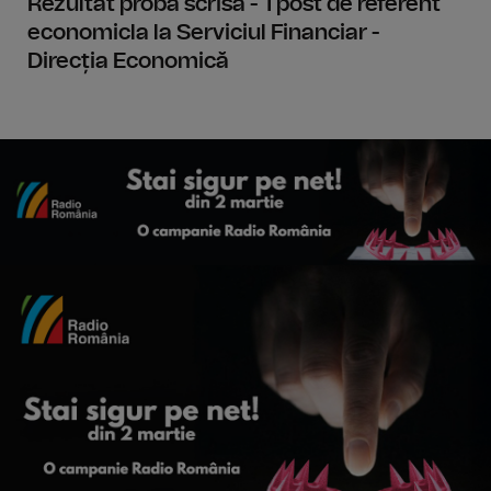
Rezultat probă scrisă - 1 post de referent
economicla la Serviciul Financiar -
Direcția Economică