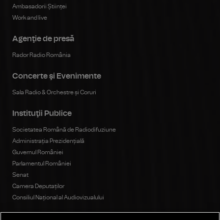
Ambasadorii Științei
Work and live
Agenţie de presă
Rador Radio România
Concerte şi Evenimente
Sala Radio & Orchestre și Coruri
Instituţii Publice
Societatea Română de Radiodifuziune
Administrația Prezidențială
Guvernul României
Parlamentul României
Senat
Camera Deputaților
Consiliul Național al Audiovizualului