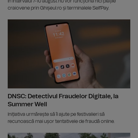
În intervalul 7-10 august nu vor funcționa nici plățile
craiovene prin Ghișeul.ro și terminalele SelfPay.
DNSC: Detectivul Fraudelor Digitale, la
Summer Well
Inițiativa urmărește să îi ajute pe festivalieri să
recunoască mai ușor tentativele de fraudă online.