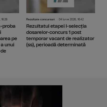
 16:28
Rezultate concursuri
04 Iunie 2026, 16:42
-a-proba
Rezultatul etapei I-selecția
i
dosarelor-concurs 1 post
parea pe
temporar vacant de realizator
 a unui
(ss), perioadă determinată
 de
l