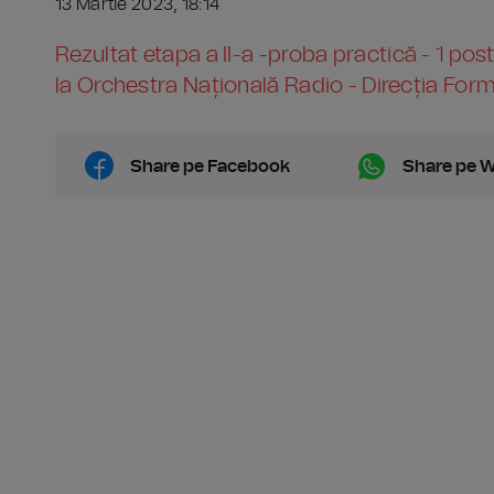
13 Martie 2023, 18:14
Rezultat etapa a II-a -proba practică - 1 post
la Orchestra Națională Radio - Direcția Form
Share pe Facebook
Share pe 