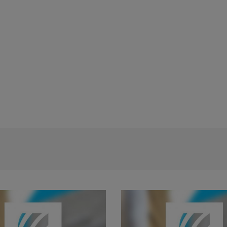
Rezultat proba scrisa - concursul de t