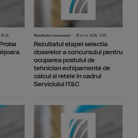
 16:26
Rezultate concursuri
18 Iunie 2026, 11:39
 Proba
Rezultatul etapei selectia
mișoara
dosarelor a concursului pentru
ocuparea postului de
tehnician echipamente de
calcul si retele in cadrul
Serviciului IT&C
 Studioul Timisoara
Rezultat final -concurs post temporar vacant realizator
Rezultatul 