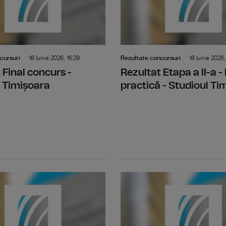
cursuri
18 Iunie 2026, 16:29
Rezultate concursuri
18 Iunie 2026,
 Final concurs -
Rezultat Etapa a II-a -
 Timișoara
practică - Studioul Ti
Rezultat Etapa I - Selectia dosarelor