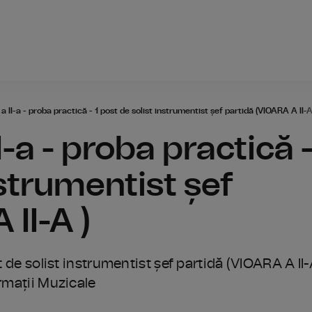
Radio România
a II-a - proba practică - 1 post de solist instrumentist șef partidă (VIOARA A II-A
I-a - proba practică 
nstrumentist șef
II-A )
t de solist instrumentist șef partidă (VIOARA A II
ormații Muzicale