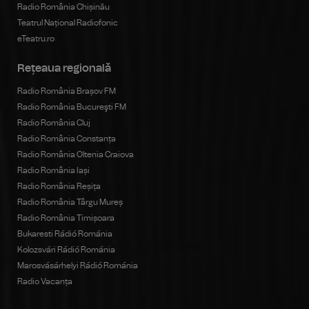
Radio România Chișinău
Teatrul Național Radiofonic
eTeatru.ro
Rețeaua regională
Radio România Brașov FM
Radio România Bucureşti FM
Radio România Cluj
Radio România Constanța
Radio România Oltenia Craiova
Radio România Iași
Radio România Reșița
Radio România Târgu Mureș
Radio România Timișoara
Bukaresti Rádió Románia
Kolozsvári Rádió Románia
Marosvásárhelyi Rádió Románia
Radio Vacanța