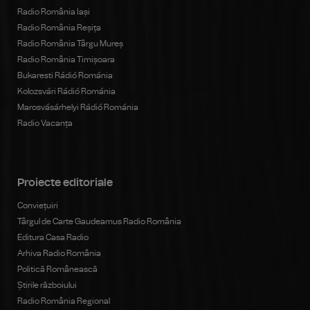
Radio România Iași
Radio România Reșița
Radio România Târgu Mureș
Radio România Timișoara
Bukaresti Rádió Románia
Kolozsvári Rádió Románia
Marosvásárhelyi Rádió Románia
Radio Vacanța
Proiecte editoriale
Conviețuiri
Târgul de Carte Gaudeamus Radio România
Editura Casa Radio
Arhiva Radio România
Politică Românească
Știrile războiului
Radio România Regional