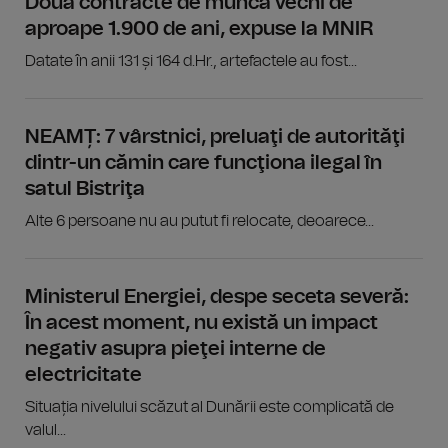
Două contracte de muncă vechi de
aproape 1.900 de ani, expuse la MNIR
Datate în anii 131 și 164 d.Hr., artefactele au fost...
NEAMȚ: 7 vârstnici, preluaţi de autorităţi
dintr-un cămin care funcţiona ilegal în
satul Bistriţa
Alte 6 persoane nu au putut fi relocate, deoarece...
Ministerul Energiei, despe seceta severă:
În acest moment, nu există un impact
negativ asupra pieţei interne de
electricitate
Situația nivelului scăzut al Dunării este complicată de
valul...