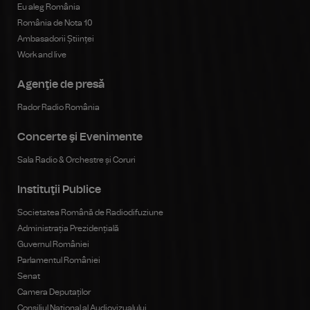
Eu aleg România
România de Nota 10
Ambasadorii Științei
Work and live
Agenţie de presă
Rador Radio România
Concerte şi Evenimente
Sala Radio & Orchestre și Coruri
Instituţii Publice
Societatea Română de Radiodifuziune
Administrația Prezidențială
Guvernul României
Parlamentul României
Senat
Camera Deputaților
Consiliul Național al Audiovizualului