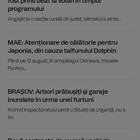
fost prins beat la volan în timpul
programului
Angajat la o secție rurală din județ, bărbatul a atras...
MAE: Atenționare de călătorie pentru
Japonia, din cauza taifunului Dolphin
Până pe 12 august, în arhipelagul Okinawa, Insulele
Ryukyu,...
BRAȘOV: Arbori prăbușiți şi garaje
inundate în urma unei furtuni
Potrivit Inspectoratului pentru Situații de Urgență, nu s-
au...