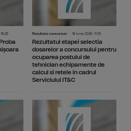
 16:26
Rezultate concursuri
18 Iunie 2026, 11:39
 Proba
Rezultatul etapei selectia
mișoara
dosarelor a concursului pentru
ocuparea postului de
tehnician echipamente de
calcul si retele in cadrul
Serviciului IT&C
 Studioul Timisoara
Rezultat final -concurs post temporar vacant realizator
Rezultatul 