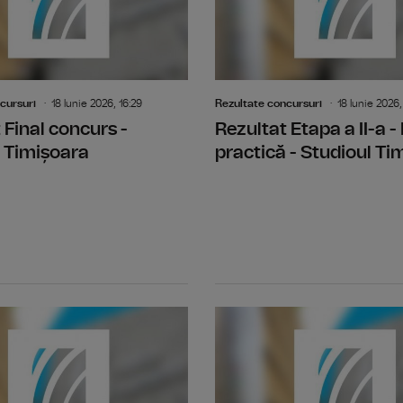
cursuri
18 Iunie 2026, 16:29
Rezultate concursuri
18 Iunie 2026,
 Final concurs -
Rezultat Etapa a II-a -
 Timișoara
practică - Studioul Ti
Rezultat Etapa I - Selectia dosarelor