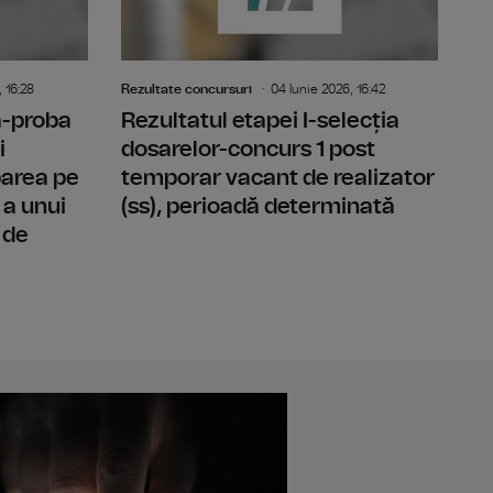
 16:28
Rezultate concursuri
04 Iunie 2026, 16:42
-a-proba
Rezultatul etapei I-selecția
i
dosarelor-concurs 1 post
parea pe
temporar vacant de realizator
 a unui
(ss), perioadă determinată
 de
l