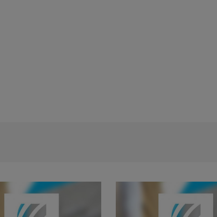
Rezultat proba scrisa - concursul de t