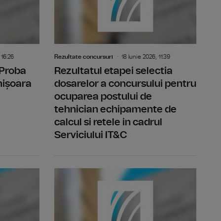
 16:26
Rezultate concursuri
18 Iunie 2026, 11:39
 Proba
Rezultatul etapei selectia
mișoara
dosarelor a concursului pentru
ocuparea postului de
tehnician echipamente de
calcul si retele in cadrul
Serviciului IT&C
 Studioul Timisoara
Rezultat final -concurs post temporar vacant realizator
Rezultatul 