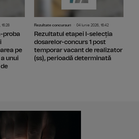
 16:28
Rezultate concursuri
04 Iunie 2026, 16:42
-a-proba
Rezultatul etapei I-selecția
i
dosarelor-concurs 1 post
parea pe
temporar vacant de realizator
 a unui
(ss), perioadă determinată
 de
l