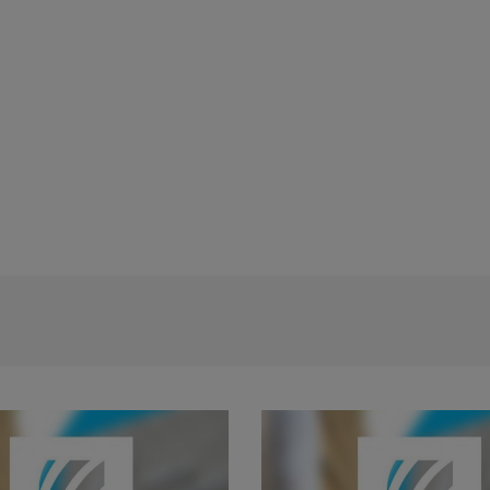
Rezultat proba scrisa - concursul de t