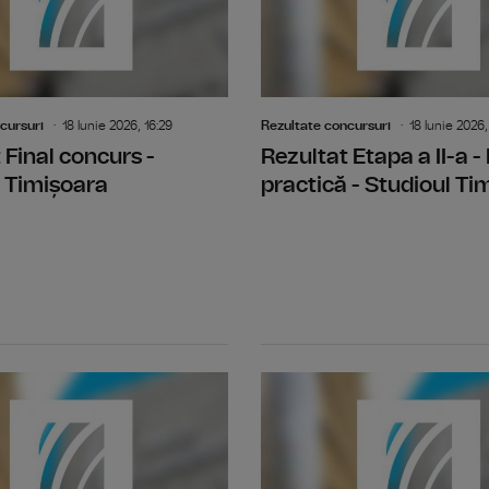
cursuri
18 Iunie 2026, 16:29
Rezultate concursuri
18 Iunie 2026,
 Final concurs -
Rezultat Etapa a II-a -
 Timișoara
practică - Studioul Ti
Rezultat Etapa I - Selectia dosarelor