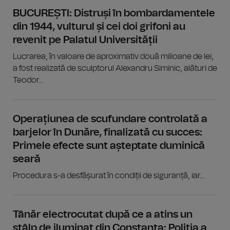
BUCUREȘTI: Distruși în bombardamentele
din 1944, vulturul și cei doi grifoni au
revenit pe Palatul Universității
Lucrarea, în valoare de aproximativ două milioane de lei,
a fost realizată de sculptorul Alexandru Siminic, alături de
Teodor...
Operațiunea de scufundare controlată a
barjelor în Dunăre, finalizată cu succes:
Primele efecte sunt așteptate duminică
seară
Procedura s-a desfășurat în condiții de siguranță, iar...
Tânăr electrocutat după ce a atins un
stâlp de iluminat din Constanța: Poliția a