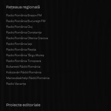
Rețeaua regională
Radio România Brașov FM
Radio România Bucureşti FM
Radio România Cluj
Radio România Constanța
Radio România Oltenia Craiova
Radio România Iași
Radio România Reșița
Radio România Târgu Mureș
Radio România Timișoara
Bukaresti Rádió Románia
Kolozsvári Rádió Románia
Marosvásárhelyi Rádió Románia
Radio Vacanța
Proiecte editoriale