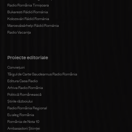
Radio România Timișoara
Bukaresti Rádió Románia
Kolozsvári Rádió Románia
Marosvásárhelyi Rádió Románia
Radio Vacanța
Proiecte editoriale
Conviețuiri
Târgul de Carte Gaudeamus Radio România
Editura Casa Radio
Arhiva Radio România
Politică Românească
Știrile războiului
Radio România Regional
Eu aleg România
România de Nota 10
Ambasadorii Științei