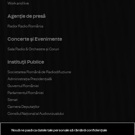
Work and live
Agenţie de presă
Rador Radio România
Concerte şi Evenimente
Sala Radio & Orchestre și Coruri
Instituţii Publice
Societatea Română de Radiodifuziune
Administrația Prezidențială
Guvernul României
Parlamentul României
Senat
Camera Deputaților
Consiliul Național al Audiovizualului
Nouă ne pasă ca datele tale personale să rămână confidențiale
Publicitate