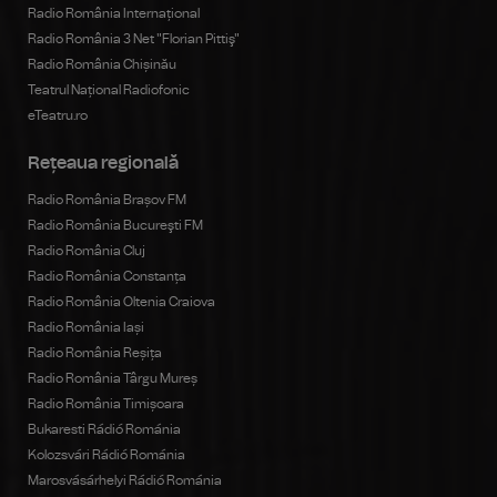
Radio România Internațional
Radio România 3 Net "Florian Pittiş"
Radio România Chișinău
Teatrul Național Radiofonic
eTeatru.ro
Rețeaua regională
Radio România Brașov FM
Radio România Bucureşti FM
Radio România Cluj
Radio România Constanța
Radio România Oltenia Craiova
Radio România Iași
Radio România Reșița
Radio România Târgu Mureș
Radio România Timișoara
Bukaresti Rádió Románia
Kolozsvári Rádió Románia
Marosvásárhelyi Rádió Románia