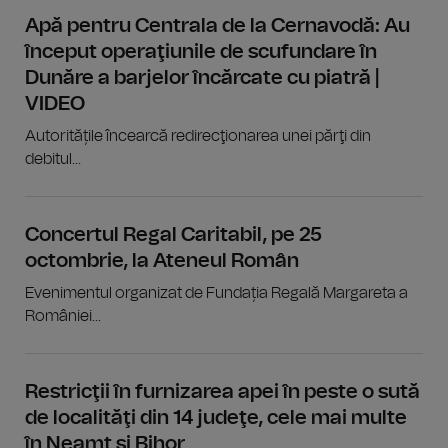
Apă pentru Centrala de la Cernavodă: Au
început operaţiunile de scufundare în
Dunăre a barjelor încărcate cu piatră |
VIDEO
Autoritățile încearcă redirecţionarea unei părţi din
debitul...
Concertul Regal Caritabil, pe 25
octombrie, la Ateneul Român
Evenimentul organizat de Fundația Regală Margareta a
României...
Restricţii în furnizarea apei în peste o sută
de localităţi din 14 judeţe, cele mai multe
în Neamţ şi Bihor