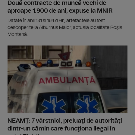
Două contracte de muncă vechi de
aproape 1.900 de ani, expuse la MNIR
Datate în anii 131 și 164 d.Hr., artefactele au fost
descoperite la Alburnus Maior, actuala localitate Roșia
Montană.
NEAMȚ: 7 vârstnici, preluaţi de autorităţi
dintr-un cămin care funcţiona ilegal în