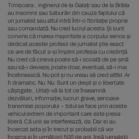
Timișoara... inginerul de la Galați sau de la Brăila
au insomnii sau tulburări din cauza faptului că
un jurnalist sau altul intră într-o fibrilație proprie
sau comandată. Nu cred lucrul acesta. Și sunt
convins că marea majoritate a corpului serios și
dedicat acestei profesii de jurnalist știe exact
ce are de făcut a-și împlini profesia cu credință.
Nu cred că cineva poate să-i scoată de pe șină
sau să-i devieze, poate doar, eventual, să-i mai
încetinească. Nu pot și nu vreau să cred altfel. Ar
fi dramatic. Nu. Nu. Sunt un drept și o libertate
câștigate... Uitați-vă la tot ce înseamnă
dezvăluiri, informație, lucruri grave, serioase
transmise poporului – totul se face prin aceste
vehicul extrem de important care este presa
liberă. Că unii se interferează, da. Dar ei au
încercat asta și în trecut și probabil că vor
încerca și în următorii 500 de ani, însă jurnaliștii