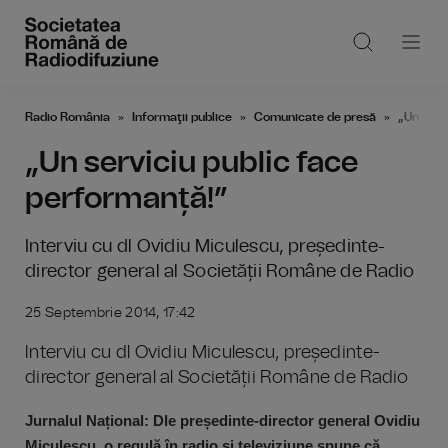
Radio România
Informaţii publice
Comunicate de presă
„Un serv
„Un serviciu public face
performanță!”
Interviu cu dl Ovidiu Miculescu, președinte-
director general al Societății Române de Radio
25 Septembrie 2014, 17:42
Interviu cu dl Ovidiu Miculescu, președinte-
director general al Societății Române de Radio
Jurnalul Național: Dle președinte-director general Ovidiu
Miculescu, o regulă în radio și televiziune spune că