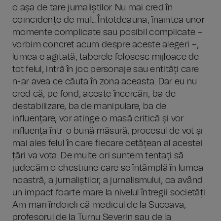
o așa de tare jurnaliștilor. Nu mai cred în
coincidențe de mult. Întotdeauna, înaintea unor
momente complicate sau posibil complicate –
vorbim concret acum despre aceste alegeri –,
lumea e agitată, taberele folosesc mijloace de
tot felul, intră în joc personaje sau entități care
n-ar avea ce căuta în zona aceasta. Dar eu nu
cred că, pe fond, aceste încercări, ba de
destabilizare, ba de manipulare, ba de
influențare, vor atinge o masă critică și vor
influența într-o bună măsură, procesul de vot și
mai ales felul în care fiecare cetățean al acestei
țări va vota. De multe ori suntem tentați să
judecăm o chestiune care se întâmplă în lumea
noastră, a jurnaliștilor, a jurnalismului, ca având
un impact foarte mare la nivelul întregii societăți.
Am mari îndoieli că medicul de la Suceava,
profesorul de la Turnu Severin sau de la