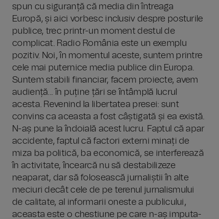
spun cu siguranță că media din întreaga
Europă, și aici vorbesc inclusiv despre posturile
publice, trec printr-un moment destul de
complicat. Radio România este un exemplu
pozitiv. Noi, în momentul aceste, suntem printre
cele mai puternice media publice din Europa.
Suntem stabili financiar, facem proiecte, avem
audiență... în puține țări se întâmplă lucrul
acesta. Revenind la libertatea presei: sunt
convins ca aceasta a fost câștigată și ea există.
N-aș pune la îndoială acest lucru. Faptul că apar
accidente, faptul că factori externi minați de
miza ba politică, ba economică, se interferează
în activitate, încearcă nu să destabilizeze
neaparat, dar să folosească jurnaliștii în alte
meciuri decât cele de pe terenul jurnalismului
de calitate, al informarii oneste a publicului,
aceasta este o chestiune pe care n-aș imputa-