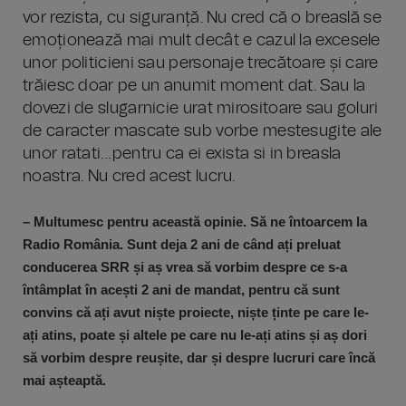
vor rezista, cu siguranță. Nu cred că o breaslă se
emoționează mai mult decât e cazul la excesele
unor politicieni sau personaje trecătoare și care
trăiesc doar pe un anumit moment dat. Sau la
dovezi de slugarnicie urat mirositoare sau goluri
de caracter mascate sub vorbe mestesugite ale
unor ratati…pentru ca ei exista si in breasla
noastra. Nu cred acest lucru.
– Multumesc pentru această opinie. Să ne întoarcem la
Radio România. Sunt deja 2 ani de când ați preluat
conducerea SRR și aș vrea să vorbim despre ce s-a
întâmplat în acești 2 ani de mandat, pentru că sunt
convins că ați avut niște proiecte, niște ținte pe care le-
ați atins, poate și altele pe care nu le-ați atins și aș dori
să vorbim despre reușite, dar și despre lucruri care încă
mai așteaptă.