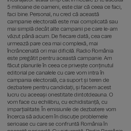
încurajator: atâta timp cât în fiecare zi te ascultă
5 milioane de oameni, este clar că ceea ce faci,
faci bine. Personal, nu cred că această
campanie electorală este mai complicată sau
mai simplă decât alte campanii pe care le-am
văzut până acum. De fiecare dată, cea care
urmează pare cea mai complexă, mai
încrâncenată ori mai dificilă. Radio România
este pregătit pentru această campanie. Am
făcut planurile în ceea ce privește conținutul
editorial pe canalele cu care vom intra în
campania electorală, ca suport și teren de
dezbatere pentru candidați, și facem acest
lucru cu aceeași onestitate dintotdeauna. O
vom face cu echilibru, cu echidistanță, cu
imparțialitate. În emisiunile de dezbatere vom
încerca să aducem în discuție problemele
serioase cu care se confruntă România în