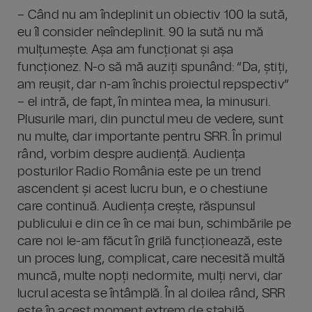
– Când nu am îndeplinit un obiectiv 100 la sută,
eu îl consider neîndeplinit. 90 la sută nu mă
mulțumește. Așa am funcționat și așa
funcționez. N-o să mă auziți spunând: “Da, știți,
am reușit, dar n-am închis proiectul repspectiv”
– el intră, de fapt, în mintea mea, la minusuri.
Plusurile mari, din punctul meu de vedere, sunt
nu multe, dar importante pentru SRR. În primul
rând, vorbim despre audiență. Audiența
posturilor Radio România este pe un trend
ascendent și acest lucru bun, e o chestiune
care continuă. Audiența crește, răspunsul
publicului e din ce în ce mai bun, schimbările pe
care noi le-am făcut în grilă funcționează, este
un proces lung, complicat, care necesită multă
muncă, multe nopți nedormite, mulți nervi, dar
lucrul acesta se întâmplă. În al doilea rând, SRR
este în acest moment extrem de stabilă