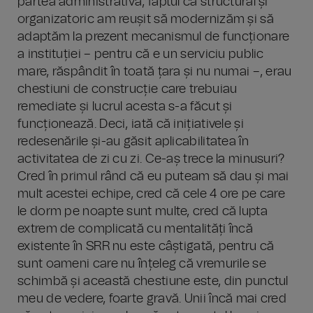
partea administrativă, faptul că structural și
organizatoric am reușit să modernizăm și să
adaptăm la prezent mecanismul de funcționare
a instituției – pentru că e un serviciu public
mare, răspândit în toată țara și nu numai –, erau
chestiuni de construcție care trebuiau
remediate și lucrul acesta s-a făcut și
funcționează. Deci, iată că inițiativele și
redesenările și-au găsit aplicabilitatea în
activitatea de zi cu zi. Ce-aș trece la minusuri?
Cred în primul rând că eu puteam să dau și mai
mult acestei echipe, cred că cele 4 ore pe care
le dorm pe noapte sunt multe, cred că lupta
extrem de complicată cu mentalități încă
existente în SRR nu este câștigată, pentru că
sunt oameni care nu înțeleg că vremurile se
schimbă și această chestiune este, din punctul
meu de vedere, foarte gravă. Unii încă mai cred