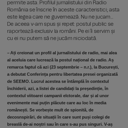
permite asta. Profilul jurnalistului din Radio
România se înscrie în aceste caracteristici; asta
este legea care ne guvernează. Nu ne jucam...
De aceea v-am spus și repet: postul public se
raportează exclusiv la români. Pe ei îi servim și
cu ei nu putem să ne jucăm niciodată.
– Ați creionat un profil al jurnalistului de radio, mai alea
al aceluia care lucrează la postul național de radio. Aș
remarca faptul că azi (23 septembrie – n.r.), la București,
a debutat Conferința pentru libertatea presei organizată
de SEEMO. Lucrul acestea se întâmplă în contextul
închiderii, azi, a listei de candidați la președinție, în
contextul viitoarei campanii elctorale, dar și al unor
evenimente mai puțin plăcute care au loc în media
românești. Se vorbește mult de spionită, de
decosnspirări, de situații în care sunt puși colegi de
breaslă de-ai noștri sau în care s-au pus singuri. V-aș