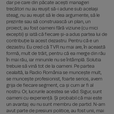
dar pe care din păcate acești manageri
trecători nu au reușit să-i adune sub același
steag, nu au reușit să le dea argumente, să le
prezinte sau să construiască un plan, un
proiect; au fost oameni fără viziune (cu mici
exceptii) și iată că fiecare și-a adus partea lui de
contribuție la acest dezastru. Pentru că e un
dezastru. Eu cred că TVR nu mai are, în această
formă, mult de trăit, pentru că ea merge din rău
în mai rău, iar minunile nu se întâmplă. Solutia
trebuie să vină tot de la oameni. Pe partea
cealaltă, la Radio România se muncește mult,
se muncește profesionist, foarte serios, avem
grija de fiecare segment, ca și cum ar fi al
nostru. Or, lucrurile acestea se văd. Sigur, sunt
oameni cu experiență. Și probabil că mai este
un avantaj: eu nu sunt membru de partid. N-am
avut parte de presiuni politice, au fost unii, mai