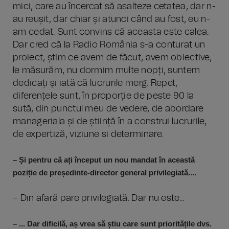
mici, care au încercat să asalteze cetatea, dar n-
au reușit, dar chiar și atunci când au fost, eu n-
am cedat. Sunt convins că aceasta este calea.
Dar cred că la Radio România s-a conturat un
proiect, știm ce avem de făcut, avem obiective,
le măsurăm, nu dormim multe nopți, suntem
dedicați și iată că lucrurile merg. Repet,
diferențele sunt, în proporție de peste 90 la
sută, din punctul meu de vedere, de abordare
manageriala și de știință în a construi lucrurile,
de expertiză, viziune si determinare.
– Și pentru că ați început un nou mandat în această
poziție de președinte-director general privilegiată....
– Din afară pare privilegiată. Dar nu este...
– ... Dar dificilă, aș vrea să știu care sunt prioritățile dvs.