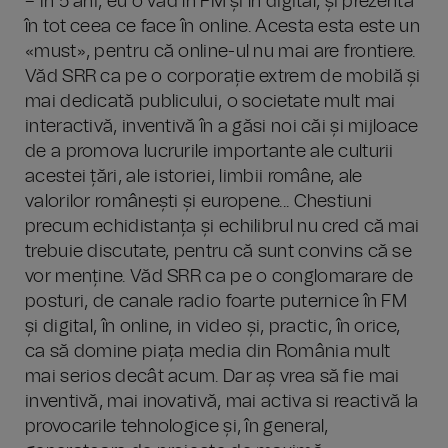
– În 5 ani, eu o văd în FM și în digital, și prezentă
în tot ceea ce face în online. Acesta esta este un
«must», pentru că online-ul nu mai are frontiere.
Văd SRR ca pe o corporație extrem de mobilă și
mai dedicată publicului, o societate mult mai
interactivă, inventivă în a găsi noi căi și mijloace
de a promova lucrurile importante ale culturii
acestei țări, ale istoriei, limbii române, ale
valorilor românești și europene... Chestiuni
precum echidistanța și echilibrul nu cred că mai
trebuie discutate, pentru că sunt convins că se
vor menține. Văd SRR ca pe o conglomarare de
posturi, de canale radio foarte puternice în FM
și digital, în online, in video și, practic, în orice,
ca să domine piața media din România mult
mai serios decât acum. Dar aș vrea să fie mai
inventivă, mai inovativă, mai activa si reactivă la
provocarile tehnologice și, în general,