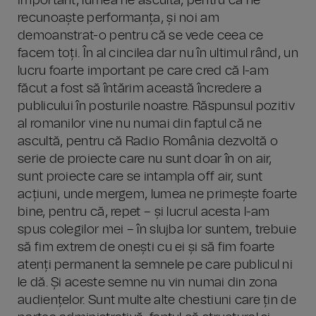
important, lumea ne ascultă, pentru că ne
recunoaște performanța, și noi am
demoanstrat-o pentru că se vede ceea ce
facem toți. În al cincilea dar nu în ultimul rând, un
lucru foarte important pe care cred că l-am
făcut a fost să întărim această încredere a
publicului în posturile noastre. Răspunsul pozitiv
al romanilor vine nu numai din faptul că ne
ascultă, pentru că Radio România dezvoltă o
serie de proiecte care nu sunt doar în on air,
sunt proiecte care se intampla off air, sunt
acțiuni, unde mergem, lumea ne primește foarte
bine, pentru că, repet – și lucrul acesta l-am
spus colegilor mei – în slujba lor suntem, trebuie
să fim extrem de onești cu ei și să fim foarte
atenți permanent la semnele pe care publicul ni
le dă. Și aceste semne nu vin numai din zona
audiențelor. Sunt multe alte chestiuni care țin de