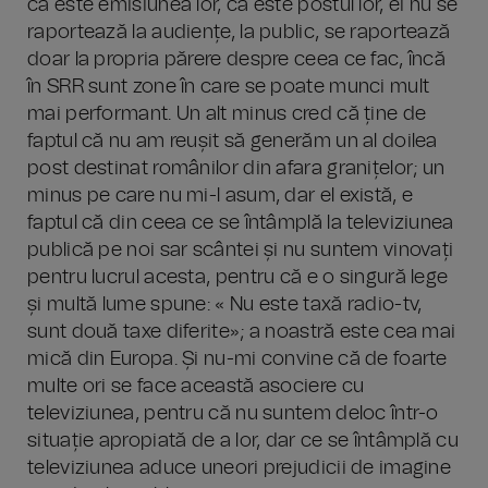
că este emisiunea lor, că este postul lor, ei nu se
raportează la audiențe, la public, se raportează
doar la propria părere despre ceea ce fac, încă
în SRR sunt zone în care se poate munci mult
mai performant. Un alt minus cred că ține de
faptul că nu am reușit să generăm un al doilea
post destinat românilor din afara granițelor; un
minus pe care nu mi-l asum, dar el există, e
faptul că din ceea ce se întâmplă la televiziunea
publică pe noi sar scântei și nu suntem vinovați
pentru lucrul acesta, pentru că e o singură lege
și multă lume spune: « Nu este taxă radio-tv,
sunt două taxe diferite»; a noastră este cea mai
mică din Europa. Și nu-mi convine că de foarte
multe ori se face această asociere cu
televiziunea, pentru că nu suntem deloc într-o
situație apropiată de a lor, dar ce se întâmplă cu
televiziunea aduce uneori prejudicii de imagine