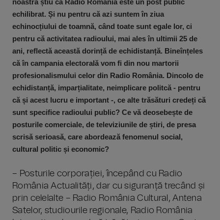
noastră știu că Radio România este un post public
echilibrat. Și nu pentru că azi suntem în ziua
echinocțiului de toamnă, când toate sunt egale lor, ci
pentru că activitatea radioului, mai ales în ultimii 25 de
ani, reflectă această dorință de echidistanță. Bineînțeles
că în campania electorală vom fi din nou martorii
profesionalismului celor din Radio România. Dincolo de
echidistanță, imparțialitate, neimplicare politcă - pentru
că și acest lucru e important -, ce alte trăsături credeți că
sunt specifice radioului public? Ce vă deosebește de
posturile comerciale, de televiziunile de știri, de presa
scrisă serioasă, care abordează fenomenul social,
cultural politic și economic?
– Posturile corporației, începând cu Radio
România Actualități, dar cu siguranță trecând și
prin celelalte – Radio România Cultural, Antena
Satelor, studiourile regionale, Radio România