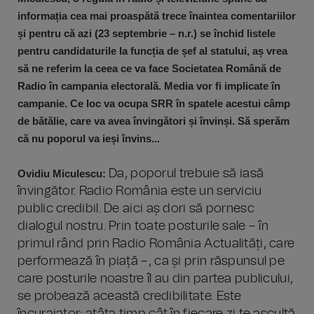
informația cea mai proaspătă trece înaintea comentariilor
și pentru că azi (23 septembrie – n.r.) se închid listele
pentru candidaturile la funcția de șef al statului, aș vrea
să ne referim la ceea ce va face Societatea Română de
Radio în campania electorală. Media vor fi implicate în
campanie. Ce loc va ocupa SRR în spatele acestui câmp
de bătălie, care va avea învingători și învinși. Să sperăm
că nu poporul va ieși învins...
Ovidiu Miculescu:
Da, poporul trebuie să iasă
învingător. Radio România este un serviciu
public credibil. De aici aș dori să pornesc
dialogul nostru. Prin toate posturile sale – în
primul rând prin Radio România Actualități, care
performează în piață –, ca și prin răspunsul pe
care posturile noastre îl au din partea publicului,
se probează această credibilitate. Este