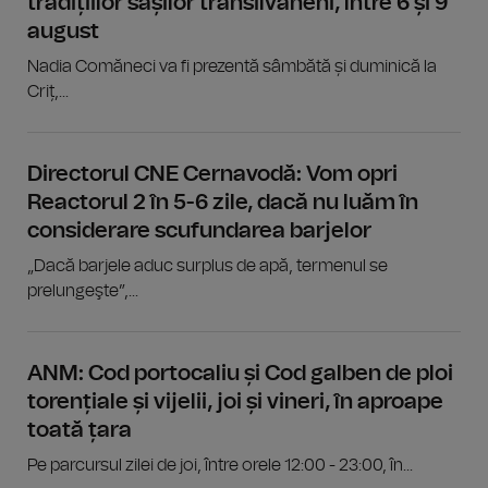
tradițiilor sașilor transilvăneni, între 6 și 9
august
Nadia Comăneci va fi prezentă sâmbătă și duminică la
Criț,...
Directorul CNE Cernavodă: Vom opri
Reactorul 2 în 5-6 zile, dacă nu luăm în
considerare scufundarea barjelor
„Dacă barjele aduc surplus de apă, termenul se
prelungeşte”,...
ANM: Cod portocaliu și Cod galben de ploi
torențiale și vijelii, joi și vineri, în aproape
toată țara
Pe parcursul zilei de joi, între orele 12:00 - 23:00, în...