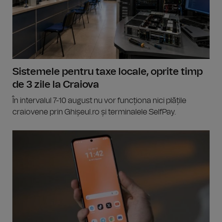
Sistemele pentru taxe locale, oprite timp
de 3 zile la Craiova
În intervalul 7-10 august nu vor funcționa nici plățile
craiovene prin Ghișeul.ro și terminalele SelfPay.