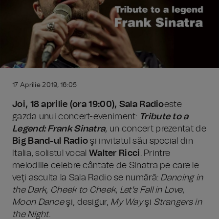
17 Aprilie 2019, 16:05
Joi, 18 aprilie (ora 19:00), Sala Radio
este
gazda unui concert-eveniment:
Tribute to a
Legend: Frank Sinatra
, un concert prezentat de
Big Band-ul Radio
şi invitatul său special din
Italia, solistul vocal
Walter Ricci
. Printre
melodiile celebre cântate de Sinatra pe care le
veţi asculta la Sala Radio se numără:
Dancing in
the Dark
,
Cheek to Cheek
,
Let's Fall in Love
,
Moon Dance
şi, desigur,
My Way
şi
Strangers in
the Night
.