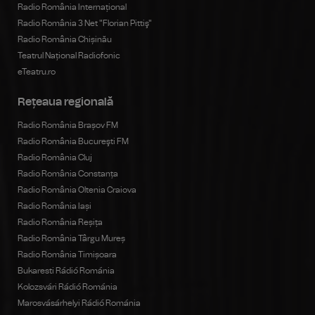
Radio România Internațional
Radio România 3 Net "Florian Pittiş"
Radio România Chișinău
Teatrul Național Radiofonic
eTeatru.ro
Rețeaua regională
Radio România Brașov FM
Radio România Bucureşti FM
Radio România Cluj
Radio România Constanța
Radio România Oltenia Craiova
Radio România Iași
Radio România Reșița
Radio România Târgu Mureș
Radio România Timișoara
Bukaresti Rádió Románia
Kolozsvári Rádió Románia
Marosvásárhelyi Rádió Románia