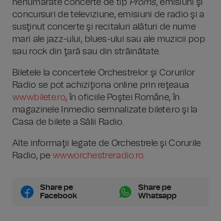
nenumărate concerte de tip
Proms
, emisiuni şi
concursuri de televiziune, emisiuni de radio şi a
susţinut concerte şi recitaluri alături de nume
mari ale jazz-ului, blues-ului sau ale muzicii pop
sau rock din ţară sau din străinătate.
Biletele la concertele Orchestrelor şi Corurilor
Radio se pot achiziţiona online prin reţeaua
www.bilete.ro
, în oficiile Poştei Române, în
magazinele Inmedio semnalizate bilete.ro şi la
Casa de bilete a Sălii Radio.
Alte informaţii legate de Orchestrele şi Corurile
Radio, pe
www.orchestreradio.ro
.
Share pe
Share pe
Facebook
Whatsapp