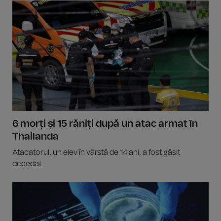
6 morți și 15 răniți după un atac armat în
Thailanda
Atacatorul, un elev în vârstă de 14 ani, a fost găsit
decedat.