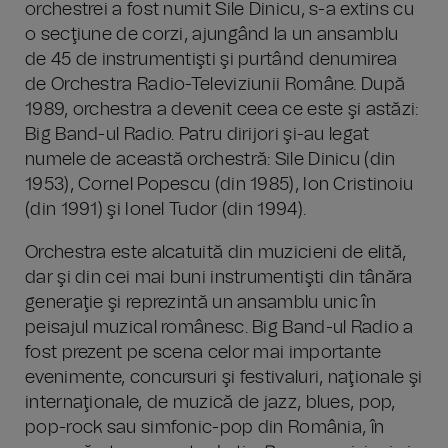
orchestrei a fost numit Sile Dinicu, s-a extins cu
o secţiune de corzi, ajungând la un ansamblu
de 45 de instrumentişti şi purtând denumirea
de Orchestra Radio-Televiziunii Române. După
1989, orchestra a devenit ceea ce este şi astăzi:
Big Band-ul Radio. Patru dirijori şi-au legat
numele de această orchestră: Sile Dinicu (din
1953), Cornel Popescu (din 1985), Ion Cristinoiu
(din 1991) şi Ionel Tudor (din 1994).
Orchestra este alcatuită din muzicieni de elită,
dar şi din cei mai buni instrumentişti din tânăra
generaţie şi reprezintă un ansamblu unic în
peisajul muzical românesc. Big Band-ul Radio a
fost prezent pe scena celor mai importante
evenimente, concursuri şi festivaluri, naţionale şi
internaţionale, de muzică de jazz, blues, pop,
pop-rock sau simfonic-pop din România, în