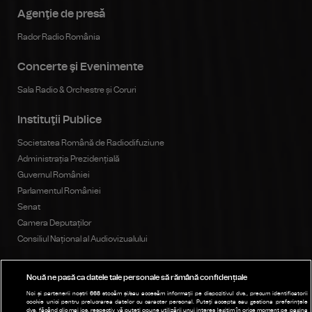
Agenţie de presă
Rador Radio România
Concerte şi Evenimente
Sala Radio & Orchestre și Coruri
Instituţii Publice
Societatea Română de Radiodifuziune
Administrația Prezidențială
Guvernul României
Parlamentul României
Senat
Camera Deputaților
Consiliul Național al Audiovizualului
Nouă ne pasă ca datele tale personale să rămână confidențiale
Publicitate
Noi și partenerii noștri
668
stocăm și/sau accesăm informații pe dispozitivul dvs., precum identificatorii
cookie unici pentru prelucrarea datelor cu caracter personal. Puteți accepta sau gestiona preferințele
Parteneri
dvs. făcând clic mai jos, respectiv vă puteți opune utilizării unui interes legitim în orice moment pe pagina