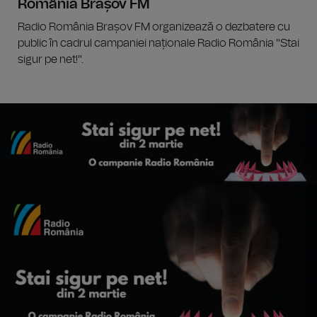
România Brașov FM
Radio România Brașov FM organizează o dezbatere cu
public în cadrul campaniei naționale Radio România "Stai
sigur pe net!".