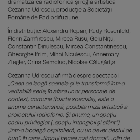
dramatizarea radiofonică şi regia artistică
Cezarina Udrescu, producţie a Societăţii
Române de Radiodifuziune.
În distribuţie: Alexandru Repan, Rudy Rosenfeld,
Florin Zamfirescu, Mircea Rusu, Gelu Niţu,
Constantin Dinulescu, Mircea Constantinescu,
Gheorghe Ifrim, Mihai Niculescu, Annemary
Ziegler, Crina Semciuc, Nicolae Călugăriţa.
Cezarina Udrescu afirmă despre spectacol:
„
Ceea ce leagă scenele şi le transformă într-o
veritabilă serie, în afara unor personaje de
context, comune (foarte speciale), este o
anume caracteristică, posibila miză artistică a
proiectului radiofonic. Şi anume, un spaţiu-
cadru privilegiat („spaţiu intangibil şi sfânt”),
„într-o bodegă ospitalieră, cu un dever destul de
bun”, în care „timpul trecea mai domol”, „plin de