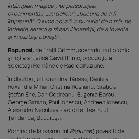
întâmplări magice”, iar personajele
experimentau, „cu deliciu”, „bucuria de a fi
împreună”. O lume apusă, a bucuriei de a trăi, pe
îndelete, sensul şi răgazul libertăţii, de a inventa
şi împărtăşi poveşti...”
Rapunzel
,
de Fraţii Grimm, scenariul radiofonic
şi regia artistică Gavriil Pinte, producţie a
Societăţii Române de Radiodifuziune.
În distribuţie: Florentina Tănase, Daniela
Ruxandra Mihai, Cristina Roşiianu, Graţiela
Ştefan Ene, Dan Codreanu, Eugenia Barbu,
George Simian, Paul Ionescu, Andreea Ionescu,
Alexandru Neculcea - actori ai Teatrului
Ţăndărică, Bucureşti.
Pornind de la basmul lui
Rapunzel
, povestit de