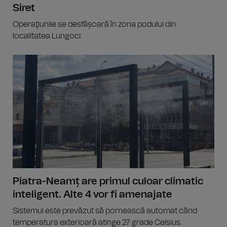
Siret
Operaţiunile se desfășoară în zona podului din
localitatea Lungoci.
Piatra-Neamț are primul culoar climatic
inteligent. Alte 4 vor fi amenajate
Sistemul este prevăzut să pornească automat când
temperatura exterioară atinge 27 grade Celsius.