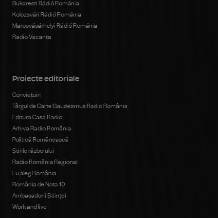
Bukaresti Rádió Románia
Kolozsvári Rádió Románia
Marosvásárhelyi Rádió Románia
Radio Vacanța
Proiecte editoriale
Conviețuiri
Târgul de Carte Gaudeamus Radio România
Editura Casa Radio
Arhiva Radio România
Politică Românească
Știrile războiului
Radio România Regional
Eu aleg România
România de Nota 10
Ambasadorii Științei
Work and live