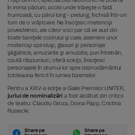
Fraţii Grimm
, spectacolul radiofonic ne poartă
în inima pădurii, acolo unde trăieşte o fată
frumoasă, cu părul lung - prelung, închisă într-un
turn de o vrăjitoare. Ne însoţesc misterioşi
povestelnici, ale căror voci par că se aud din
toate tainiţele codrului şi care, asemeni unor
misterioşi spiriduşi, glasuri şi personaje
şăgalnice, amuzante şi amuzate, pun întrebări,
caută răspunsuri, oferă soluţii, însoţesc
personajele în drumul lor spre deznodământul
totdeauna fericit în lumea basmelor.
Pentru a XXIV-a ediţie a Galei Premiilor UNITER,
juriul de nominalizări
a fost alcătuit din criticii
de teatru: Claudiu Groza, Doina Papp, Cristina
Rusiecki.
Share pe
Share pe