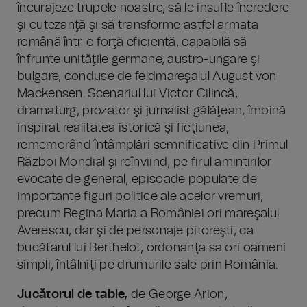
încurajeze trupele noastre, să le insufle încredere
şi cutezanţă şi să transforme astfel armata
română într-o forţă eficientă, capabilă să
înfrunte unităţile germane, austro-ungare şi
bulgare, conduse de feldmareşalul August von
Mackensen. Scenariul lui Victor Cilincă,
dramaturg, prozator şi jurnalist gălăţean, îmbină
inspirat realitatea istorică şi ficţiunea,
rememorând întâmplări semnificative din Primul
Război Mondial şi reînviind, pe firul amintirilor
evocate de general, episoade populate de
importante figuri politice ale acelor vremuri,
precum Regina Maria a României ori mareşalul
Averescu, dar şi de personaje pitoreşti, ca
bucătarul lui Berthelot, ordonanţa sa ori oameni
simpli, întâlniţi pe drumurile sale prin România.
Jucătorul de table
,
de George Arion,