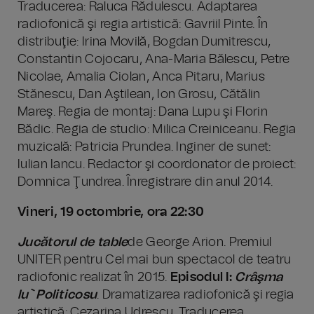
Traducerea: Raluca Rădulescu. Adaptarea
radiofonică şi regia artistică: Gavriil Pinte. În
distribuţie: Irina Movilă, Bogdan Dumitrescu,
Constantin Cojocaru, Ana-Maria Bălescu, Petre
Nicolae, Amalia Ciolan, Anca Pitaru, Marius
Stănescu, Dan Aştilean, Ion Grosu, Cătălin
Mareş. Regia de montaj: Dana Lupu şi Florin
Bădic. Regia de studio: Milica Creiniceanu. Regia
muzicală: Patricia Prundea. Inginer de sunet:
Iulian Iancu. Redactor şi coordonator de proiect:
Domnica Ţundrea. Înregistrare din anul 2014.
Vineri, 19 octombrie, ora 22:30
Jucătorul de table
de George Arion. Premiul
UNITER pentru Cel mai bun spectacol de teatru
radiofonic realizat în 2015.
Episodul I:
Crâşma
lu` Politicosu
. Dramatizarea radiofonică şi regia
artistică: Cezarina Udrescu. Traducerea