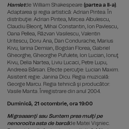
Hamlet
de William Shakespeare
(partea a II-a)
.
Adaptarea şi regia artistică: Adrian Pintea. În
distribuţie: Adrian Pintea, Mircea Albulescu,
Claudiu Bleonţ, Mihai Constantin, Ion Pavlescu,
Oana Pellea, Răzvan Vasilescu, Valentin
Uritescu, Doru Ana, Dan Condurache, Marius
Kivu, Iarina Demian, Bogdan Florea, Gabriel
Gheorghe, Gheorghe Pufulete, Ion Lucian, Ionuţ
Kivu, Delia Nartea, Liviu Lucaci, Petre Lupu,
Andreea Bârsan. Efecte percuţie: Lucian Maxim.
Asistent regie: Janina Dicu. Regia muzicală:
George Marcu. Regia tehnică şi producător:
Vasile Manta. Înregistrare din anul 2004.
Duminică, 21 octombrie, ora 19:00
Migraaaanţi sau Suntem prea mulţi pe
nenorocita asta de barcă
de Matei Vişniec.