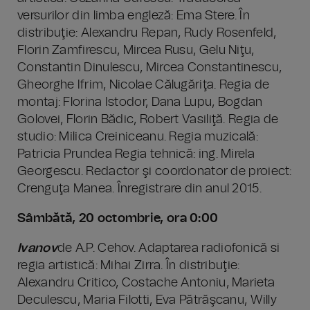
versurilor din limba engleză: Ema Stere. În
distribuţie: Alexandru Repan, Rudy Rosenfeld,
Florin Zamfirescu, Mircea Rusu, Gelu Niţu,
Constantin Dinulescu, Mircea Constantinescu,
Gheorghe Ifrim, Nicolae Călugăriţa. Regia de
montaj: Florina Istodor, Dana Lupu, Bogdan
Golovei, Florin Bădic, Robert Vasiliţă. Regia de
studio: Milica Creiniceanu. Regia muzicală:
Patricia Prundea Regia tehnică: ing. Mirela
Georgescu. Redactor şi coordonator de proiect:
Crenguţa Manea. Înregistrare din anul 2015.
Sâmbătă, 20 octombrie, ora 0:00
Ivanov
de A.P. Cehov. Adaptarea radiofonică si
regia artistică: Mihai Zirra. În distribuţie:
Alexandru Critico, Costache Antoniu, Marieta
Deculescu, Maria Filotti, Eva Pătrăşcanu, Willy