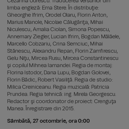
Cezarina Udrescu. Traducerea versurilor din
limba engleză: Ema Stere. În distribuţie:
Gheorghe Ifrim, Orodel Olaru, Florin Anton,
Marius Manole, Nicolae Călugăriţa, Mihai
Niculescu, Amalia Ciolan, Simona Popescu,
Annemary Ziegler, Lucian Ifrim, Bogdan Mălăele,
Marcello Cobzariu, Crina Semciuc, Mihai
Stănescu, Alexandru Repan, Florin Zamfirescu,
Gelu Niţu, Mircea Rusu, Mircea Constantinescu
şi copilul Mihnea Iamandei. Regia de montaj:
Florina Istodor, Dana Lupu, Bogdan Golovei,
Florin Bădic, Robert Vasiliţă. Regia de studio:
Milica Creiniceanu. Regia muzicală: Patricia
Prundea. Regia tehnică: ing. Mirela Georgescu.
Redactor şi coordonator de proiect: Crenguţa
Manea. Înregistrare din 2015.
Sâmbătă, 27 octombrie, ora 0:00