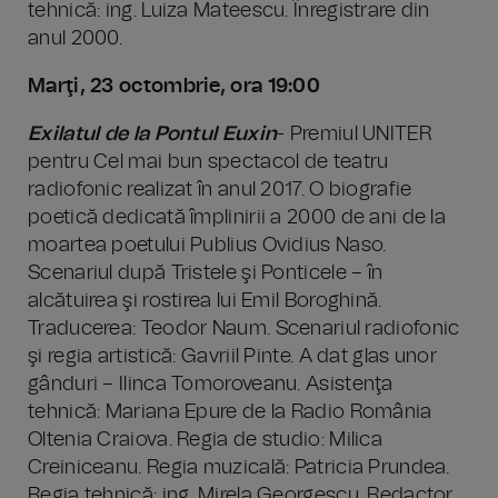
tehnică: ing. Luiza Mateescu. Înregistrare din
anul 2000.
Marţi, 23 octombrie, ora 19:00
Exilatul de la Pontul Euxin
- Premiul UNITER
pentru Cel mai bun spectacol de teatru
radiofonic realizat în anul 2017. O biografie
poetică dedicată împlinirii a 2000 de ani de la
moartea poetului Publius Ovidius Naso.
Scenariul după Tristele şi Ponticele – în
alcătuirea şi rostirea lui Emil Boroghină.
Traducerea: Teodor Naum. Scenariul radiofonic
şi regia artistică: Gavriil Pinte. A dat glas unor
gânduri – Ilinca Tomoroveanu. Asistenţa
tehnică: Mariana Epure de la Radio România
Oltenia Craiova. Regia de studio: Milica
Creiniceanu. Regia muzicală: Patricia Prundea.
Regia tehnică: ing. Mirela Georgescu. Redactor