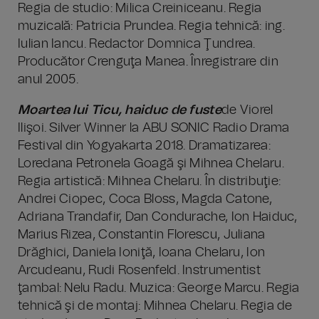
Regia de studio: Milica Creiniceanu. Regia
muzicală: Patricia Prundea. Regia tehnică: ing.
Iulian Iancu. Redactor Domnica Ţundrea.
Producător Crenguţa Manea. Înregistrare din
anul 2005.
Moartea lui Ticu, haiduc de fuste
de Viorel
Ilişoi. Silver Winner la ABU SONIC Radio Drama
Festival din Yogyakarta 2018. Dramatizarea:
Loredana Petronela Goagă şi Mihnea Chelaru.
Regia artistică: Mihnea Chelaru. În distribuţie:
Andrei Ciopec, Coca Bloss, Magda Catone,
Adriana Trandafir, Dan Condurache, Ion Haiduc,
Marius Rizea, Constantin Florescu, Juliana
Drăghici, Daniela Ioniţă, Ioana Chelaru, Ion
Arcudeanu, Rudi Rosenfeld. Instrumentist
ţambal: Nelu Radu. Muzica: George Marcu. Regia
tehnică şi de montaj: Mihnea Chelaru. Regia de