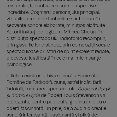
misterului, la conturarea unor perspective
incredibile. Coşmarul personajului principal,
viziunile, accentele fantastice sunt redate în
secvenţe sonore elaborate, minuţios alcătuite.
Actorii invitaţi de regizorul Mihnea Chelaru în
distribuţia spectacolului radiofonic recompun,
prin glasurile lor distincte, prin compoziţii vocale
spectaculoase ori stări de spirit excelent redate,
o poveste justificată în cele mai mici nuanţe
psihologice.
Titlul nu exista în arhiva sonoră a Societăţii
Române de Radiodifuziune, astfel încât, fără
îndoială, montarea spectacolului
Doctorul Jekyll
şi domnul Hyde
de Robert Louis Stevenson va
reprezenta, pentru publicul larg, o întâlnire cu o
operă fascinantă, un prilej de a audia o creaţie
sonoră interesantă, pasionantă şi plină de