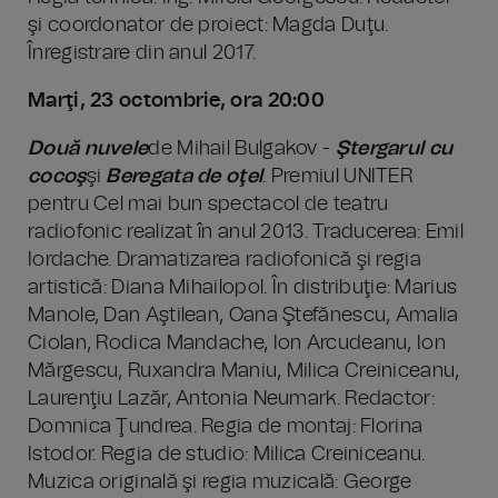
şi coordonator de proiect: Magda Duţu.
Înregistrare din anul 2017.
Marţi, 23 octombrie, ora 20:00
Două nuvele
de Mihail Bulgakov -
Ştergarul cu
cocoş
şi
Beregata de oţel
. Premiul UNITER
pentru Cel mai bun spectacol de teatru
radiofonic realizat în anul 2013. Traducerea: Emil
Iordache. Dramatizarea radiofonică şi regia
artistică: Diana Mihailopol. În distribuţie: Marius
Manole, Dan Aştilean, Oana Ştefănescu, Amalia
Ciolan, Rodica Mandache, Ion Arcudeanu, Ion
Mărgescu, Ruxandra Maniu, Milica Creiniceanu,
Laurenţiu Lazăr, Antonia Neumark. Redactor:
Domnica Ţundrea. Regia de montaj: Florina
Istodor. Regia de studio: Milica Creiniceanu.
Muzica originală şi regia muzicală: George