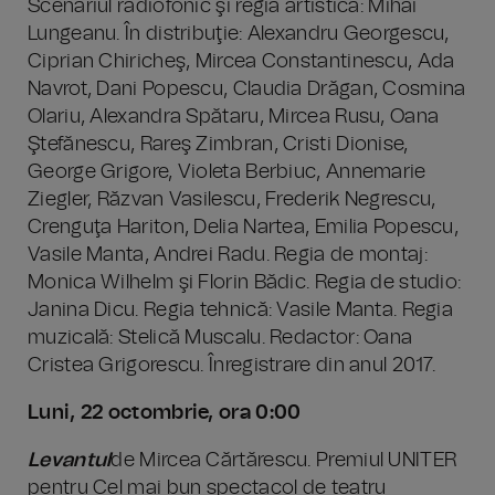
Scenariul radiofonic şi regia artistică: Mihai
Lungeanu. În distribuţie: Alexandru Georgescu,
Ciprian Chiricheş, Mircea Constantinescu, Ada
Navrot, Dani Popescu, Claudia Drăgan, Cosmina
Olariu, Alexandra Spătaru, Mircea Rusu, Oana
Ştefănescu, Rareş Zimbran, Cristi Dionise,
George Grigore, Violeta Berbiuc, Annemarie
Ziegler, Răzvan Vasilescu, Frederik Negrescu,
Crenguţa Hariton, Delia Nartea, Emilia Popescu,
Vasile Manta, Andrei Radu. Regia de montaj:
Monica Wilhelm şi Florin Bădic. Regia de studio:
Janina Dicu. Regia tehnică: Vasile Manta. Regia
muzicală: Stelică Muscalu. Redactor: Oana
Cristea Grigorescu. Înregistrare din anul 2017.
Luni, 22 octombrie, ora 0:00
Levantul
de Mircea Cărtărescu. Premiul UNITER
pentru Cel mai bun spectacol de teatru