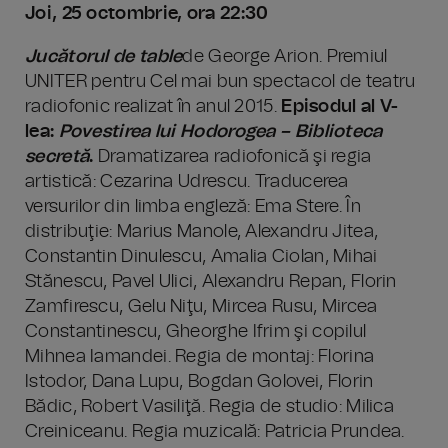
Joi, 25 octombrie, ora 22:30
Jucătorul de table
de George Arion. Premiul
UNITER pentru Cel mai bun spectacol de teatru
radiofonic realizat în anul 2015.
Episodul al V-
lea:
Povestirea lui Hodorogea – Biblioteca
secretă
.
Dramatizarea radiofonică şi regia
artistică: Cezarina Udrescu. Traducerea
versurilor din limba engleză: Ema Stere. În
distribuţie: Marius Manole, Alexandru Jitea,
Constantin Dinulescu, Amalia Ciolan, Mihai
Stănescu, Pavel Ulici, Alexandru Repan, Florin
Zamfirescu, Gelu Niţu, Mircea Rusu, Mircea
Constantinescu, Gheorghe Ifrim şi copilul
Mihnea Iamandei. Regia de montaj: Florina
Istodor, Dana Lupu, Bogdan Golovei, Florin
Bădic, Robert Vasiliţă. Regia de studio: Milica
Creiniceanu. Regia muzicală: Patricia Prundea.