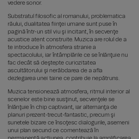
vedere sonor.
Substratul filosofic al romanului, problematica
răului, dualitatea fiinţei umane sunt puse în
pagină într-un stil viu şi incitant, în secvenţe
acustice atent construite. Muzica are rolul de a
te introduce în atmosfera stranie a
spectacolului, iar întâmplările ce se înlănţuie nu
fac decât să deştepte curiozitatea
ascultătorului şi nerăbdarea de a afla
dezlegarea unei taine ce pare de nepătruns.
Muzica tensionează atmosfera, ritmul interior al
scenelor este bine susţinut, secvenţele se
înlănţuie în chip captivant, iar alternanţa de
planuri prezent-trecut-fantastic, precum şi
sunetele bizare ce însoţesc dialogurile, asemeni
unui plan secund ce comentează în
permanenţă acţiunea, contribuie la amplificarea