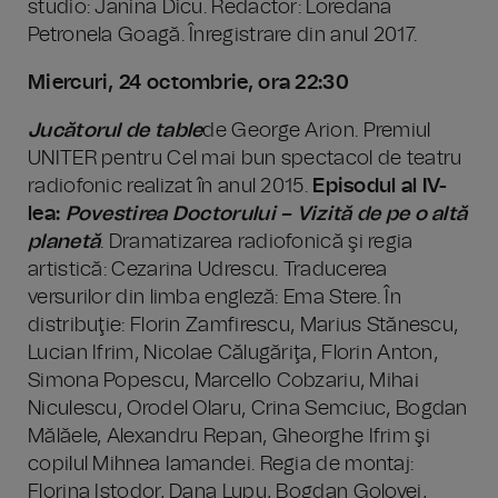
studio: Janina Dicu. Redactor: Loredana
Petronela Goagă. Înregistrare din anul 2017.
Miercuri, 24 octombrie, ora 22:30
Jucătorul de table
de George Arion. Premiul
UNITER pentru Cel mai bun spectacol de teatru
radiofonic realizat în anul 2015.
Episodul al IV-
lea:
Povestirea Doctorului – Vizită de pe o altă
planetă
. Dramatizarea radiofonică şi regia
artistică: Cezarina Udrescu. Traducerea
versurilor din limba engleză: Ema Stere. În
distribuţie: Florin Zamfirescu, Marius Stănescu,
Lucian Ifrim, Nicolae Călugăriţa, Florin Anton,
Simona Popescu, Marcello Cobzariu, Mihai
Niculescu, Orodel Olaru, Crina Semciuc, Bogdan
Mălăele, Alexandru Repan, Gheorghe Ifrim şi
copilul Mihnea Iamandei. Regia de montaj:
Florina Istodor, Dana Lupu, Bogdan Golovei,