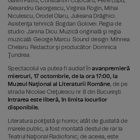
Gavril Pătru, Constantin Cojocaru, Petre Lupu,
Alexandru Georgescu, Virginia Rogin, Mihai
Niculescu, Orodel Olaru, Julieana Drăghici.
Asistenţa tehnică: Bogdan Golovei. Regia de
studio: Janina Dicu. Muzică originală şi regia
muzicală: George Marcu. Sound design: Mihnea
Chelaru. Redactor şi producător: Domnica
Ţundrea.
Spectacolul va putea fi audiat în
avanpremieră
miercuri, 17 octombrie, de la ora 17:00, la
Muzeul Naţional al Literaturii Române
, de pe
strada Nicolae Creţulescu nr. 8 din Bucureşti.
Intrarea este liberă, în limita locurilor
disponibile.
Literatura poliţistă şi horror, atât de gustată de
marele public, a fost montată destul de rar la
Teatrul Naţional Radiofonic; de aceea, este