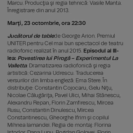
Marcu. Producţia şi regia tehnică: Vasile Manta.
Înregistrare din anul 2013.
Marţi, 23 octombrie, ora 22:30
Jucătorul de table
de George Arion. Premiul
UNITER pentru Cel mai bun spectacol de teatru
radiofonic realizat în anul 2015.
Episodul al III-
lea:
Povestirea lui Pirogă – Experimentul La
Valletta
. Dramatizarea radiofonică şi regia
artistică: Cezarina Udrescu. Traducerea
versurilor din limba engleză: Ema Stere. În
distribuţie: Constantin Cojocaru, Gelu Niţu,
Nicolae Călugăriţa, Pavel Ulici, Mihai Stănescu,
Alexandru Repan, Florin Zamfirescu, Mircea
Rusu, Constantin Dinulescu, Mircea
Constantinescu, Gheorghe Ifrim şi copilul
Mihnea Iamandei. Regia de montaj: Florina
Istodor, Dana Lupu, Bogdan Golovei, Florin