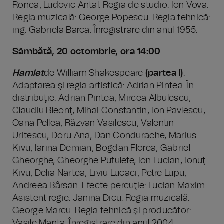
Ronea, Ludovic Antal. Regia de studio: Ion Vova.
Regia muzicală: George Popescu. Regia tehnică:
ing. Gabriela Barca. Înregistrare din anul 1955.
Sâmbătă, 20 octombrie, ora 14:00
Hamlet
de William Shakespeare
(partea I)
.
Adaptarea şi regia artistică: Adrian Pintea. În
distribuţie: Adrian Pintea, Mircea Albulescu,
Claudiu Bleonţ, Mihai Constantin, Ion Pavlescu,
Oana Pellea, Răzvan Vasilescu, Valentin
Uritescu, Doru Ana, Dan Condurache, Marius
Kivu, Iarina Demian, Bogdan Florea, Gabriel
Gheorghe, Gheorghe Pufulete, Ion Lucian, Ionuţ
Kivu, Delia Nartea, Liviu Lucaci, Petre Lupu,
Andreea Bârsan. Efecte percuţie: Lucian Maxim.
Asistent regie: Janina Dicu. Regia muzicală:
George Marcu. Regia tehnică şi producător:
Vasile Manta. Înregistrare din anul 2004.