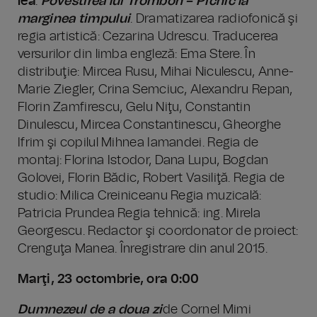
lea
:
Povestirea lui Trombon – Picnic la
marginea timpului
. Dramatizarea radiofonică şi
regia artistică: Cezarina Udrescu. Traducerea
versurilor din limba engleză: Ema Stere. În
distribuţie: Mircea Rusu, Mihai Niculescu, Anne-
Marie Ziegler, Crina Semciuc, Alexandru Repan,
Florin Zamfirescu, Gelu Niţu, Constantin
Dinulescu, Mircea Constantinescu, Gheorghe
Ifrim şi copilul Mihnea Iamandei. Regia de
montaj: Florina Istodor, Dana Lupu, Bogdan
Golovei, Florin Bădic, Robert Vasiliţă. Regia de
studio: Milica Creiniceanu Regia muzicală:
Patricia Prundea Regia tehnică: ing. Mirela
Georgescu. Redactor şi coordonator de proiect:
Crenguţa Manea. Înregistrare din anul 2015.
Marţi, 23 octombrie, ora 0:00
Dumnezeul de a doua zi
de Cornel Mimi