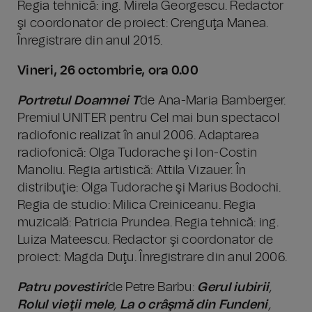
Regia tehnică: ing. Mirela Georgescu. Redactor
şi coordonator de proiect: Crenguţa Manea.
Înregistrare din anul 2015.
Vineri, 26 octombrie, ora 0.00
Portretul Doamnei T
de Ana-Maria Bamberger.
Premiul UNITER pentru Cel mai bun spectacol
radiofonic realizat în anul 2006. Adaptarea
radiofonică: Olga Tudorache şi Ion-Costin
Manoliu. Regia artistică: Attila Vizauer. În
distribuţie: Olga Tudorache şi Marius Bodochi.
Regia de studio: Milica Creiniceanu. Regia
muzicală: Patricia Prundea. Regia tehnică: ing.
Luiza Mateescu. Redactor şi coordonator de
proiect: Magda Duţu. Înregistrare din anul 2006.
Patru povestiri
de Petre Barbu:
Gerul iubirii
,
Rolul vieţii mele
,
La o crâşmă din Fundeni
,