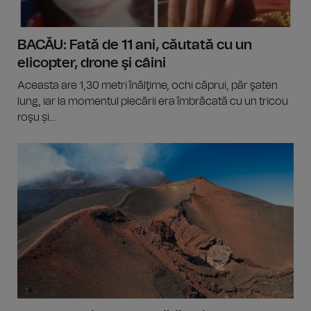
BACĂU: Fată de 11 ani, căutată cu un
elicopter, drone şi câini
Aceasta are 1,30 metri înălţime, ochi căprui, păr şaten
lung, iar la momentul plecării era îmbrăcată cu un tricou
roşu și...