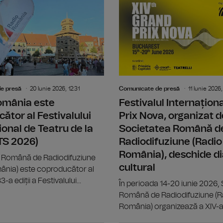
Din 6 iulie, "Caravana Teatrului Rad
e presă
20 Iunie 2026, 12:31
Comunicate de presă
11 Iunie 2026,
omânia este
Festivalul Internațion
ător al Festivalului
Prix Nova, organizat d
ional de Teatru de la
Societatea Română d
ITS 2026)
Radiodifuziune (Radio
România), deschide di
 Română de Radiodifuziune
cultural
ânia) este coproducător al
-a ediții a Festivalului...
În perioada 14-20 iunie 2026,
Română de Radiodifuziune (R
România) organizează a XIV-a.