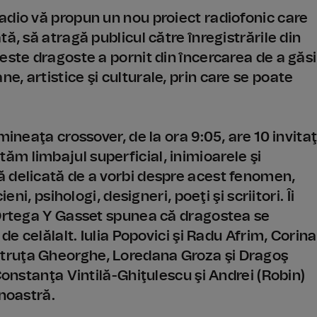
adio vă propun un nou proiect radiofonic care
ă, să atragă publicul către înregistrările din
este dragoste a pornit din încercarea de a găsi
, artistice şi culturale, prin care se poate
ineaţa crossover, de la ora 9:05, are 10 invitaţ
m limbajul superficial, inimioarele şi
 delicată de a vorbi despre acest fenomen,
eni, psihologi, designeri, poeţi şi scriitori. Îi
 Ortega Y Gasset spunea că dragostea se
de celălalt. Iulia Popovici şi Radu Afrim, Corina
truţa Gheorghe, Loredana Groza şi Dragoş
Constanţa Vintilă-Ghiţulescu şi Andrei (Robin)
 noastră.