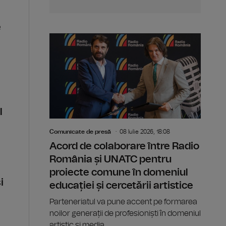
e
l
Comunicate de presă
08 Iulie 2026, 18:08
Acord de colaborare între Radio
România și UNATC pentru
proiecte comune în domeniul
i
educației și cercetării artistice
Parteneriatul va pune accent pe formarea
noilor generații de profesioniști în domeniul
artistic și media.