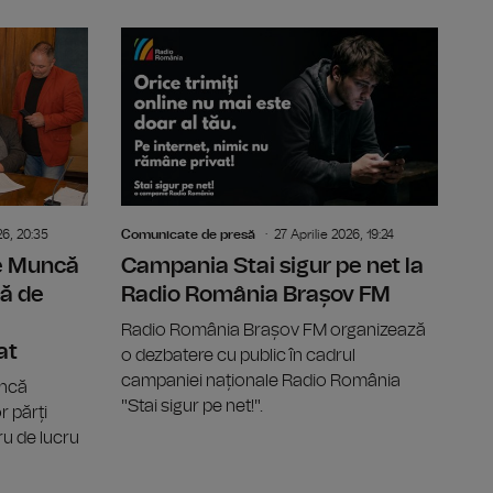
e o privire asupra creației muzicale autohtone și contempor
A XII-a ediție a Târgului de carte GAUDEAMUS Radio Ro
Contractul
26, 20:35
Comunicate de presă
27 Aprilie 2026, 19:24
de Muncă
Campania Stai sigur pe net la
ă de
Radio România Brașov FM
Radio România Brașov FM organizează
at
o dezbatere cu public în cadrul
campaniei naționale Radio România
uncă
"Stai sigur pe net!".
 părți
u de lucru