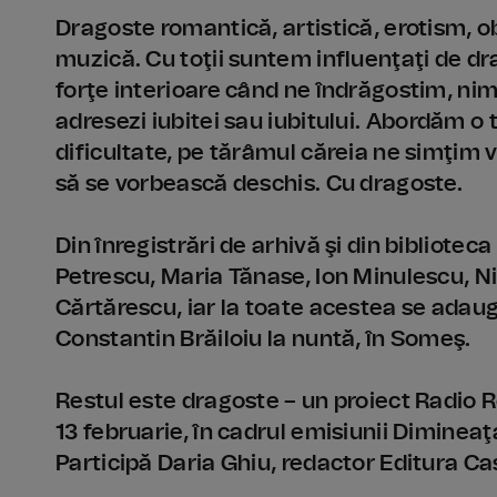
Dragoste romantică, artistică, erotism, obi
muzică. Cu toţii suntem influenţaţi de dr
forţe interioare când ne îndrăgostim, nim
adresezi iubitei sau iubitului. Abordăm 
dificultate, pe tărâmul căreia ne simţim 
să se vorbească deschis. Cu dragoste.
Din înregistrări de arhivă şi din bibliotec
Petrescu, Maria Tănase, Ion Minulescu, N
Cărtărescu, iar la toate acestea se adaug
Constantin Brăiloiu la nuntă, în Someş.
Restul este dragoste – un proiect Radio R
13 februarie, în cadrul emisiunii Dimine
Participă Daria Ghiu, redactor Editura Cas