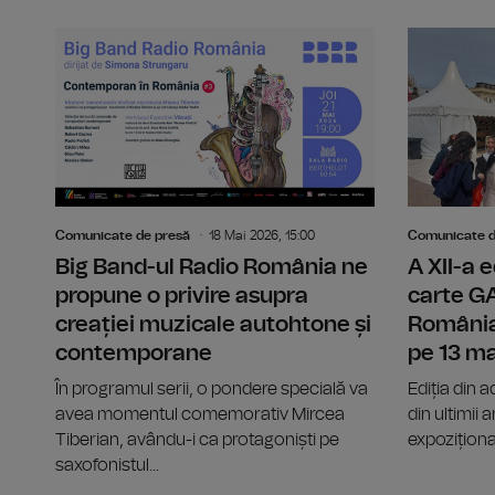
Comunicate de presă
18 Mai 2026, 15:00
Comunicate d
Big Band-ul Radio România ne
A XII-a e
propune o privire asupra
carte 
creației muzicale autohtone și
România
contemporane
pe 13 ma
În programul serii, o pondere specială va
Ediția din 
avea momentul comemorativ Mircea
din ultimii
Tiberian, avându-i ca protagoniști pe
expoziționa
saxofonistul...