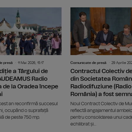
Big Band-ul Radio România ne propun
e presă
11 Mai 2026, 15:17
Comunicate de presă
29 Aprilie 20
diție a Târgului de
Contractul Colectiv 
GAUDEAMUS Radio
din Societatea Român
 de la Oradea începe
Radiodifuziune (Radio
i
România) a fost semn
acest an reconfirmă succesul
Noul Contract Colectiv de M
 ani, ocupând o suprafață
reflectă angajamentul ambelor
lă de peste 750 mp.
pentru consolidarea unui cadr
echilibrat și...