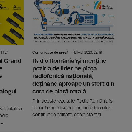
iofonic – Vara Dramaturgiei Românești” revine pe posturile din
Radio România este coproducător al Festivalului Interna
Festivalul
 14:57
Comunicate de presă
18 Mai 2026, 22:49
al Grand
Radio România își menține
e
poziția de lider pe piața
e
radiofonică națională,
deținând aproape un sfert din
alogul
cota de piață totală
Prin aceste rezultate, Radio România își
reconfirmă misiunea publică de a oferi
 Societatea
conținut de calitate, echidistant și...
adio
..