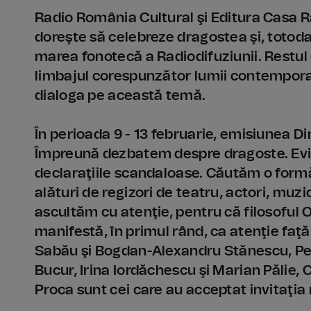
Radio România Cultural şi Editura Casa R
doreşte să celebreze dragostea şi, totodat
marea fonotecă a Radiodifuziunii. Restul 
limbajul corespunzător lumii contemporane
dialoga pe această temă.
În perioada 9 - 13 februarie, emisiunea Dim
Împreună dezbatem despre dragoste. Evită
declaraţiile scandaloase. Căutăm o formă
alături de regizori de teatru, actori, muzici
ascultăm cu atenţie, pentru că filosoful
manifestă, în primul rând, ca atenţie faţă 
Sabău şi Bogdan-Alexandru Stănescu, Pe
Bucur, Irina Iordăchescu şi Marian Pălie, 
Proca sunt cei care au acceptat invitaţia