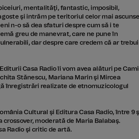
ceiuri, mentalităţi, fantastic, imposibil,
agoste şi intrăm pe teritoriul celor mai ascuns
eni n-o să dea sfaturi despre cum să i te
o temă greu de manevrat, care ne pune în
vulnerabili, dar despre care credem că ar trebui
a Editurii Casa Radio îi vom avea alături pe Cami
ichita Stănescu, Mariana Marin şi Mircea
ă înregistrări realizate de etnomuzicologul
omânia Cultural şi Editura Casa Radio, între 9 ş
aţa crossover, moderată de Maria Balabaş.
a Radio şi critic de artă.