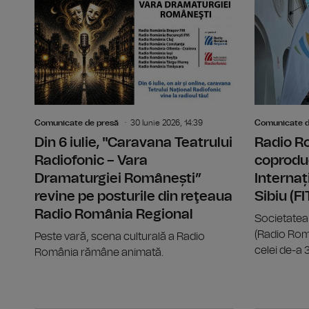
Comunicate de presă
30 Iunie 2026, 14:39
Comunicate d
Din 6 iulie, "Caravana Teatrului
Radio R
Radiofonic – Vara
coproduc
Dramaturgiei Românești”
Internaț
revine pe posturile din reţeaua
Sibiu (F
Radio România Regional
Societatea
(Radio Rom
Peste vară, scena culturală a Radio
celei de-a 33
România rămâne animată.