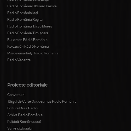
Radio România Oltenia Craiova
Radio România Iași
Radio România Reșița
Radio România Târgu Mureș
Radio România Timișoara
Bukaresti Rádió Románia
Kolozsvári Rádió Románia
Marosvásárhelyi Rádió Románia
Radio Vacanța
Proiecte editoriale
Conviețuiri
Târgul de Carte Gaudeamus Radio România
Editura Casa Radio
Arhiva Radio România
Politică Românească
Știrile războiului