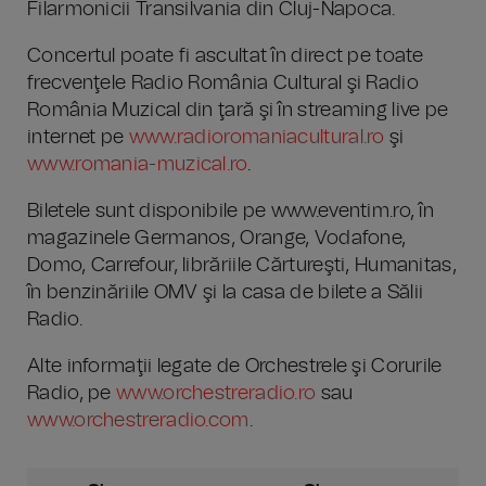
Filarmonicii Transilvania din Cluj-Napoca.
Concertul poate fi ascultat în direct pe toate
frecvenţele Radio România Cultural şi Radio
România Muzical din ţară şi în streaming live pe
internet pe
www.radioromaniacultural.ro
şi
www.romania-muzical.ro
.
Biletele sunt disponibile pe www.eventim.ro, în
magazinele Germanos, Orange, Vodafone,
Domo, Carrefour, librăriile Cărtureşti, Humanitas,
în benzinăriile OMV şi la casa de bilete a Sălii
Radio.
Alte informaţii legate de Orchestrele şi Corurile
Radio, pe
www.orchestreradio.ro
sau
www.orchestreradio.com
.