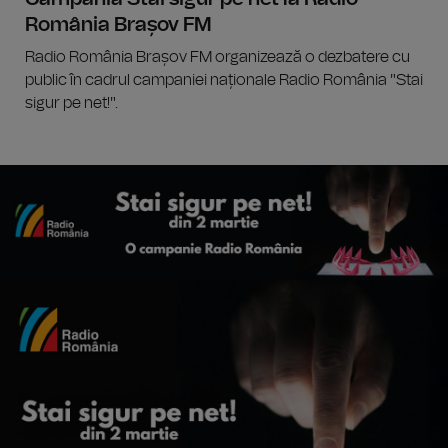
România Brașov FM
Radio România Brașov FM organizează o dezbatere cu
public în cadrul campaniei naționale Radio România "Stai
sigur pe net!".