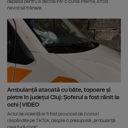
deplasa pentru a decola într-o cursă internă, a fost
nevoit să frâneze...
Ambulanță atacată cu bâte, topoare și
pietre în județul Cluj: Șoferul a fost rănit la
ochi | VIDEO
Actul de violență ar fi fost provocat de zvonuri
răspândite pe TikTok, despre o presupusă „ambulanță
care fură copii”.