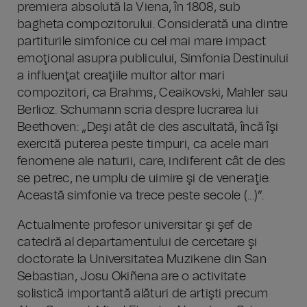
premiera absolută la Viena, în 1808, sub
bagheta compozitorului. Considerată una dintre
partiturile simfonice cu cel mai mare impact
emoţional asupra publicului, Simfonia Destinului
a influenţat creaţiile multor altor mari
compozitori, ca Brahms, Ceaikovski, Mahler sau
Berlioz. Schumann scria despre lucrarea lui
Beethoven: „Deşi atât de des ascultată, încă îşi
exercită puterea peste timpuri, ca acele mari
fenomene ale naturii, care, indiferent cât de des
se petrec, ne umplu de uimire şi de veneraţie.
Această simfonie va trece peste secole (...)”.
Actualmente profesor universitar şi şef de
catedră al departamentului de cercetare şi
doctorate la Universitatea Muzikene din San
Sebastian, Josu Okiñena are o activitate
solistică importantă alături de artişti precum