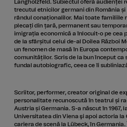
Langholzfeld. Subiectul oferă audienței r
trecutul etnicilor germani din România ș
rândul conaționalilor. Mai toate familiile
plecați din țară, permanent sau temporar, 
imigrația economică a înlocuit-o pe cea p
de la sfârșitul celui de-al Doilea Război M
un fenomen de masă în Europa contemporan
comunităților. Scris de la bun început ca
fundal autobiografic, ceea ce îi sublini
Scriitor, performer, creator original de
personalitate recunoscută în teatrul și 
Austria și Germania. S-a născut în 1967, la 
Universitatea din Viena şi apoi actoria la
cariera de scenă la Lübeck, în Germania. Î