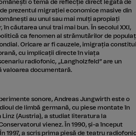
omânești o temă de reflecție direct legată de
i de prezentul migrației economice masive din
 românești au unul sau mai mulți apropiați
în căutarea unui trai mai bun. În secolul XXI,
olitică ca fenomen al strămutărilor de populaț
ondial. Oricare ar fi cauzele, imigrația constitu
ă, cu implicații directe în viața
 scenariu radiofonic, „Langholzfeld” are un
ază valoarea documentară.
 experimente sonore, Andreas Jungwirth este o
radioul de limbă germană, cu piese montate în
Linz (Austria), a studiat literatura la
 Conservatorul vienez. În 1990, și-a început
n 1997, a scris prima piesă de teatru radiofoni