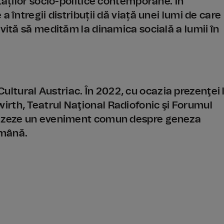
tăților socio-politice contemporane. În
 întregii distribuții dă viață unei lumi de care
nvită să medităm la dinamica socială a lumii în
tural Austriac. În 2022, cu ocazia prezenţei 
rth, Teatrul Naţional Radiofonic şi Forumul
anizeze un eveniment comun despre geneza
omână.