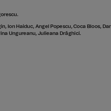
gorescu.
ogin, Ion Haiduc, Angel Popescu, Coca Bloos, Da
rina Ungureanu, Julieana Drăghici.