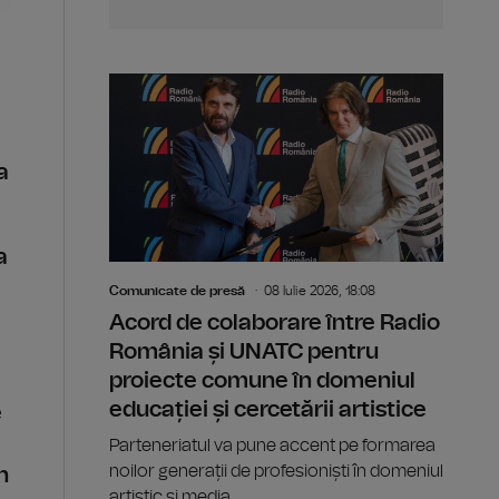
a
a
Comunicate de presă
08 Iulie 2026, 18:08
Acord de colaborare între Radio
România și UNATC pentru
proiecte comune în domeniul
educației și cercetării artistice
e
Parteneriatul va pune accent pe formarea
noilor generații de profesioniști în domeniul
n
artistic și media.