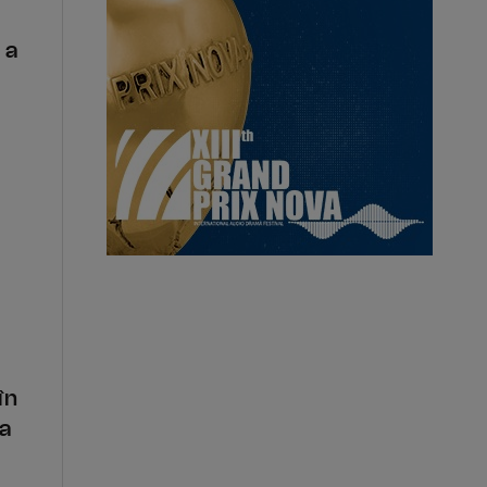
 a
în
ia