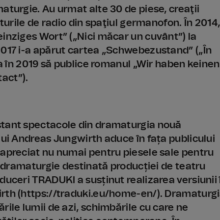
aturgie. Au urmat alte 30 de piese, creaţii
sturile de radio din spaţiul germanofon. În 2014,
einziges Wort” („Nici măcar un cuvânt”) la
2017 i-a apărut cartea „Schwebezustand” („În
 ca în 2019 să publice romanul „Wir haben keinen
act”).
stant spectacole din dramaturgia nouă
lui Andreas Jungwirth aduce în fața publicului
 apreciat nu numai pentru piesele sale pentru
ie dramaturgie destinată producției de teatru
duceri TRADUKI a susținut realizarea versiunii 
irth (https://traduki.eu/home-en/). Dramaturg
rile lumii de azi, schimbările cu care ne