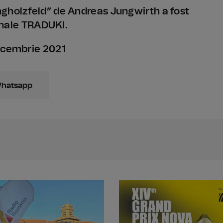
ngholzfeld” de Andreas Jungwirth a fost
ionale TRADUKI.
decembrie 2021
Whatsapp
Din 6 iulie, "Caravana Teatrului Rad