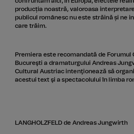
confruntăm aici, în Europa, efectele reali
producția noastră, valoroasa interpretare a
publicul românesc nu este străină și ne i
care trăim.
Premiera este recomandată de Forumul Cul
Bucureşti a dramaturgului Andreas Jungwi
Cultural Austriac intenţionează să org
acestui text şi a spectacolului în limba r
LANGHOLZFELD de Andreas Jungwirth