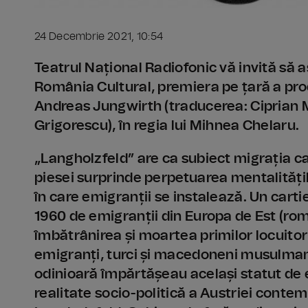
24 Decembrie 2021, 10:54
Teatrul Național Radiofonic vă invită să as
România Cultural, premiera pe țară a pro
Andreas Jungwirth (traducerea: Ciprian 
Grigorescu), în regia lui Mihnea Chelaru.
„Langholzfeld” are ca subiect migrația c
piesei surprinde perpetuarea mentalități
în care emigranții se instalează. Un cartie
1960 de emigranții din Europa de Est (rom
îmbătrânirea și moartea primilor locuitori,
emigranți, turci și macedoneni musulmani,
odinioară împărtășeau același statut de
realitate socio-politică a Austriei conte