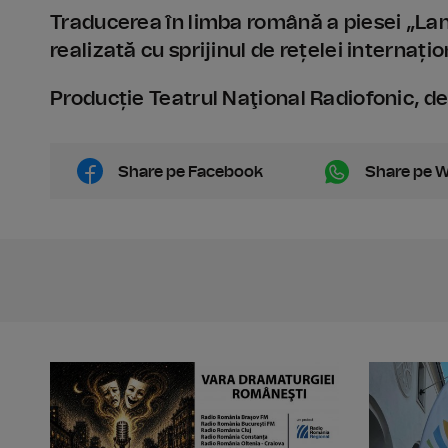
Traducerea în limba română a piesei „La
realizată cu sprijinul de rețelei internaț
Producție Teatrul Naţional Radiofonic, 
Share pe Facebook
Share pe 