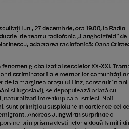
cultați luni, 27 decembrie, ora 19.00, la Radio
ducției de teatru radiofonic „Langholzfeld” de
Marinescu, adaptarea radiofonică: Oana Criste
a fenomen globalizat al secolelor XX-XXI. Tram
lor discriminatorii ale membrilor comunităților
r de la marginea orașului Linz, construit în anii
âni și iugoslavi), se depopulează odată cu
 naturalizați între timp ca austrieci. Noii
 sunt primiți cu suspiciune în cartier de cei c
 emigrant. Andreas Jungwirth surprinde o
mporane prin prisma destinelor a două familii di