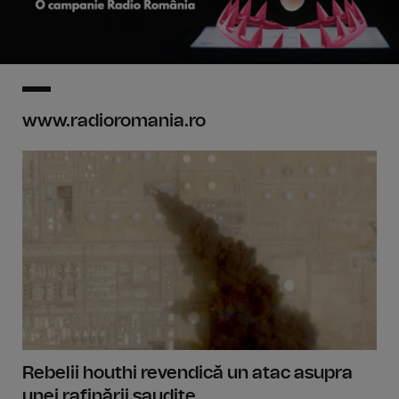
www.radioromania.ro
Rebelii houthi revendică un atac asupra
unei rafinării saudite