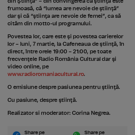
din Ştiinţă” – din convingerea că ştiinţa este
frumoasă, că “lumea are nevoie de ştiinţă”
dar şi că “ştiinţa are nevoie de femei”, ca să
cităm din motto-ul programului.
Povestea lor, care este şi povestea carierelor
lor – luni, 7 martie, la Cafeneaua de ştiinţă, în
direct, între orele 19:00 – 21:00, pe toate
frecvenţele Radio România Cultural dar şi
video online, pe
www.radioromaniacultural.ro
.
O emisiune despre pasiunea pentru ştiinţă.
Cu pasiune, despre ştiinţă.
Realizator si moderator: Corina Negrea.
Share pe
Share pe