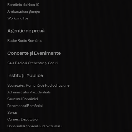
România de Nota 10
Ambasadorii Științei
Work and live
Agenţie de presă
Rador Radio România
Concerte şi Evenimente
Sala Radio & Orchestre și Coruri
Instituţii Publice
Societatea Română de Radiodifuziune
Administrația Prezidențială
Guvernul României
Parlamentul României
Senat
Camera Deputaților
Consiliul Național al Audiovizualului