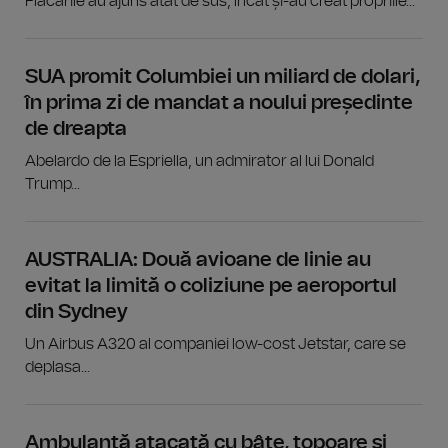
Flăcările au ajuns atât de sus, încât și-au creat propriile...
SUA promit Columbiei un miliard de dolari,
în prima zi de mandat a noului președinte
de dreapta
Abelardo de la Espriella, un admirator al lui Donald
Trump...
AUSTRALIA: Două avioane de linie au
evitat la limită o coliziune pe aeroportul
din Sydney
Un Airbus A320 al companiei low-cost Jetstar, care se
deplasa...
Ambulanță atacată cu bâte, topoare și