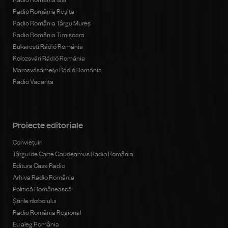
Radio România Reșița
Radio România Târgu Mureș
Radio România Timișoara
Bukaresti Rádió Románia
Kolozsvári Rádió Románia
Marosvásárhelyi Rádió Románia
Radio Vacanța
Proiecte editoriale
Conviețuiri
Târgul de Carte Gaudeamus Radio România
Editura Casa Radio
Arhiva Radio România
Politică Românească
Știrile războiului
Radio România Regional
Eu aleg România