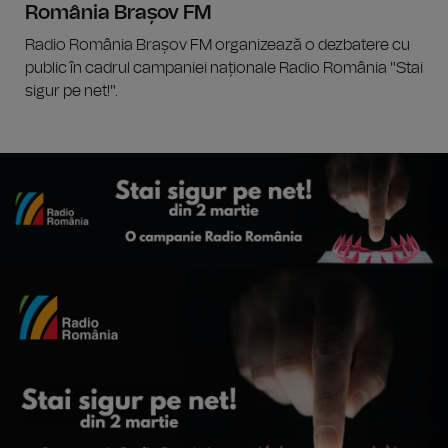
România Brașov FM
Radio România Brașov FM organizează o dezbatere cu
public în cadrul campaniei naționale Radio România "Stai
sigur pe net!".