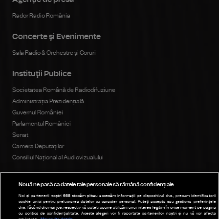
Rador Radio România
Concerte şi Evenimente
Sala Radio & Orchestre și Coruri
Instituţii Publice
Societatea Română de Radiodifuziune
Administrația Prezidențială
Guvernul României
Parlamentul României
Senat
Camera Deputaților
Consiliul Național al Audiovizualului
Nouă ne pasă ca datele tale personale să rămână confidențiale
Publicitate
Noi și partenerii noștri
668
stocăm și/sau accesăm informații pe dispozitivul dvs., precum identificatorii
cookie unici pentru prelucrarea datelor cu caracter personal. Puteți accepta sau gestiona preferințele
Parteneri
dvs. făcând clic mai jos, respectiv vă puteți opune utilizării unui interes legitim în orice moment pe pagina
cu politica de confidențialitate. Aceste alegeri vor fi raportate partenerilor noștri și nu vă vor afecta