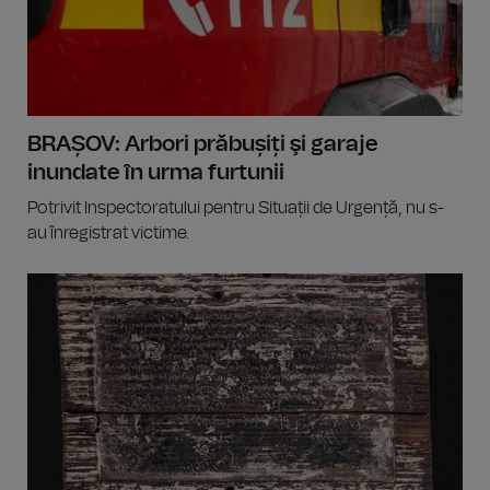
BRAȘOV: Arbori prăbușiți şi garaje
inundate în urma furtunii
Potrivit Inspectoratului pentru Situații de Urgență, nu s-
au înregistrat victime.