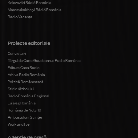
Kolozsvári Rádió Románia
Marosvásárhelyi Rádió Románia
Radio Vacanța
Proiecte editoriale
Conviețuiri
Târgul de Carte Gaudeamus Radio România
Editura Casa Radio
Arhiva Radio România
Politică Românească
Știrile războiului
Radio România Regional
Eu aleg România
România de Nota 10
Ambasadorii Științei
Work and live
Agenţie de presă