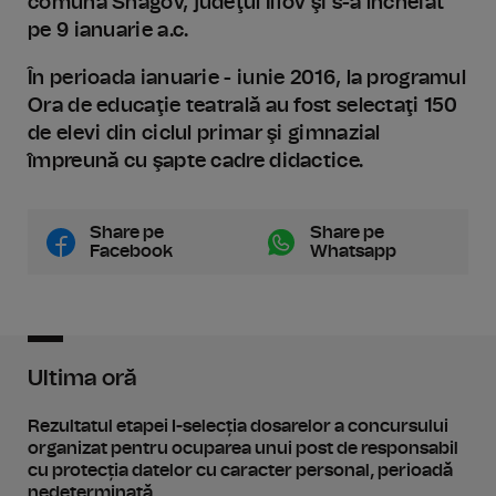
comuna Snagov, judeţul Ilfov şi s-a încheiat
pe 9 ianuarie a.c.
În perioada ianuarie - iunie 2016, la programul
Ora de educaţie teatrală au fost selectaţi 150
de elevi din ciclul primar şi gimnazial
împreună cu şapte cadre didactice.
Share pe
Share pe
Facebook
Whatsapp
Ultima oră
Rezultatul etapei I-selecția dosarelor a concursului
organizat pentru ocuparea unui post de responsabil
cu protecția datelor cu caracter personal, perioadă
nedeterminată.