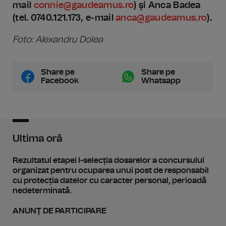
mail
connie@gaudeamus.ro
) şi Anca Badea
(tel. 0740.121.173, e-mail
anca@gaudeamus.ro
).
Foto: Alexandru Dolea
Share pe
Share pe
Facebook
Whatsapp
Ultima oră
Rezultatul etapei I-selecția dosarelor a concursului
organizat pentru ocuparea unui post de responsabil
cu protecția datelor cu caracter personal, perioadă
nedeterminată.
ANUNŢ DE PARTICIPARE