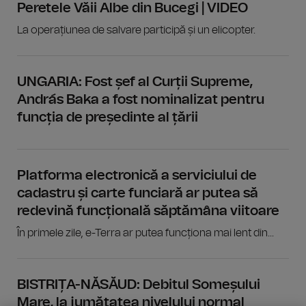
Peretele Văii Albe din Bucegi | VIDEO
La operațiunea de salvare participă și un elicopter.
UNGARIA: Fost șef al Curții Supreme,
András Baka a fost nominalizat pentru
funcția de președinte al țării
Platforma electronică a serviciului de
cadastru și carte funciară ar putea să
redevină funcțională săptămâna viitoare
În primele zile, e-Terra ar putea funcționa mai lent din...
BISTRIȚA-NĂSĂUD: Debitul Someșului
Mare, la jumătatea nivelului normal