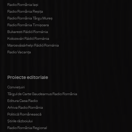
Radio România Iași
Radio România Reșița
Radio România Târgu Mureș
Radio România Timișoara
Bukaresti Rádió Románia
Kolozsvári Rádió Románia
Marosvásárhelyi Rádió Románia
Radio Vacanța
Proiecte editoriale
Conviețuiri
Târgul de Carte Gaudeamus Radio România
Editura Casa Radio
Arhiva Radio România
Politică Românească
Știrile războiului
Radio România Regional