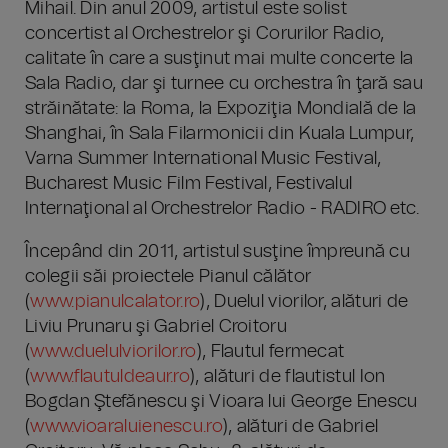
Mihail. Din anul 2009, artistul este solist
concertist al Orchestrelor şi Corurilor Radio,
calitate în care a susţinut mai multe concerte la
Sala Radio, dar şi turnee cu orchestra în ţară sau
străinătate: la Roma, la Expoziţia Mondială de la
Shanghai, în Sala Filarmonicii din Kuala Lumpur,
Varna Summer International Music Festival,
Bucharest Music Film Festival, Festivalul
Internaţional al Orchestrelor Radio - RADIRO etc.
Începând din 2011, artistul susţine împreună cu
colegii săi proiectele Pianul călător
(
www.pianulcalator.ro
), Duelul viorilor, alături de
Liviu Prunaru şi Gabriel Croitoru
(
www.duelulviorilor.ro
), Flautul fermecat
(
www.flautuldeaur.ro
), alături de flautistul Ion
Bogdan Ştefănescu şi Vioara lui George Enescu
(
www.vioaraluienescu.ro
), alături de Gabriel