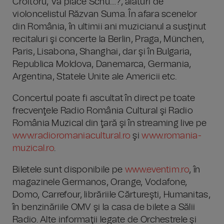
Croitoru, Vă place Schu…?, alături de
violoncelistul Răzvan Suma. În afara scenelor
din România, în ultimii ani muzicianul a susţinut
recitaluri şi concerte la Berlin, Praga, München,
Paris, Lisabona, Shanghai, dar şi în Bulgaria,
Republica Moldova, Danemarca, Germania,
Argentina, Statele Unite ale Americii etc.
Concertul poate fi ascultat în direct pe toate
frecvenţele Radio România Cultural şi Radio
România Muzical din ţară şi în streaming live pe
www.radioromaniacultural.ro
şi
www.romania-
muzical.ro
.
Biletele sunt disponibile pe
www.eventim.ro
, în
magazinele Germanos, Orange, Vodafone,
Domo, Carrefour, librăriile Cărtureşti, Humanitas,
în benzinăriile OMV şi la casa de bilete a Sălii
Radio. Alte informaţii legate de Orchestrele şi