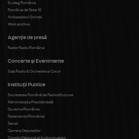
Eu aleg România
România de Nota 10
Ambasadorii Științei
Work and live
Agenţie de presă
Rador Radio România
Concerte şi Evenimente
Sala Radio & Orchestre și Coruri
Instituţii Publice
Societatea Română de Radiodifuziune
Administrația Prezidențială
Guvernul României
Parlamentul României
Senat
Camera Deputaților
Consiliul Național al Audiovizualului