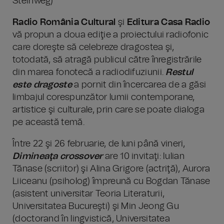
Steinweg)
Radio România Cultural
şi
Editura Casa Radio
vă propun a doua ediţie a proiectului radiofonic
care doreşte să celebreze dragostea şi,
totodată, să atragă publicul către înregistrările
din marea fonotecă a radiodifuziunii.
Restul
este dragoste
a pornit din încercarea de a găsi
limbajul corespunzător lumii contemporane,
artistice şi culturale, prin care se poate dialoga
pe această temă.
Între 22 şi 26 februarie, de luni până vineri,
Dimineaţa crossover
are 10 invitaţi: Iulian
Tănase (scriitor) şi Alina Grigore (actriţă), Aurora
Liiceanu (psiholog) împreună cu Bogdan Tănase
(asistent universitar Teoria Literaturii,
Universitatea Bucureşti) şi Min Jeong Gu
(doctorand în lingvistică, Universitatea