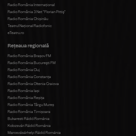
Radio România Internațional
Radio România 3 Net "Florian Pittiş"
Radio România Chișinău
Teatrul Național Radiofonic
eTeatru.ro
Rețeaua regională
Radio România Brașov FM
Radio România Bucureşti FM
Radio România Cluj
Radio România Constanța
Radio România Oltenia Craiova
Radio România Iași
Radio România Reșița
Radio România Târgu Mureș
Radio România Timișoara
Bukaresti Rádió Románia
Kolozsvári Rádió Románia
Marosvásárhelyi Rádió Románia