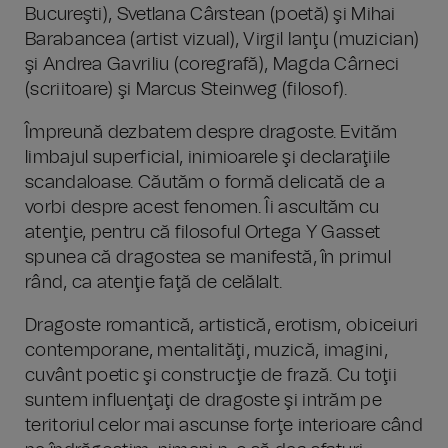
Bucureşti), Svetlana Cârstean (poetă) şi Mihai
Barabancea (artist vizual), Virgil Ianţu (muzician)
şi Andrea Gavriliu (coregrafă), Magda Cârneci
(scriitoare) şi Marcus Steinweg (filosof).
Împreună dezbatem despre dragoste. Evităm
limbajul superficial, inimioarele şi declaraţiile
scandaloase. Căutăm o formă delicată de a
vorbi despre acest fenomen. Îi ascultăm cu
atenţie, pentru că filosoful Ortega Y Gasset
spunea că dragostea se manifestă, în primul
rând, ca atenţie faţă de celălalt.
Dragoste romantică, artistică, erotism, obiceiuri
contemporane, mentalităţi, muzică, imagini,
cuvânt poetic şi construcţie de frază. Cu toţii
suntem influenţaţi de dragoste şi intrăm pe
teritoriul celor mai ascunse forţe interioare când