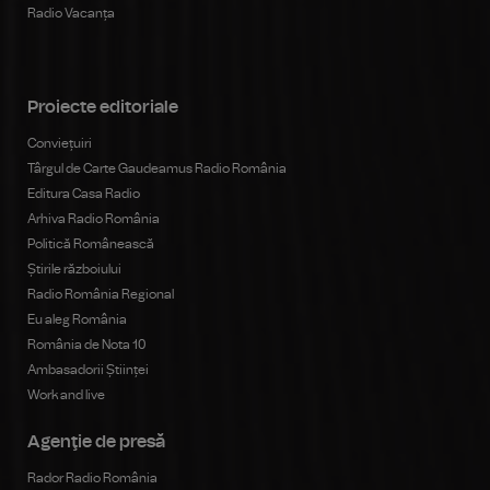
Radio Vacanța
Proiecte editoriale
Conviețuiri
Târgul de Carte Gaudeamus Radio România
Editura Casa Radio
Arhiva Radio România
Politică Românească
Știrile războiului
Radio România Regional
Eu aleg România
România de Nota 10
Ambasadorii Științei
Work and live
Agenţie de presă
Rador Radio România