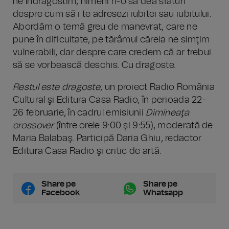
ne îndrăgostim, nimeni n-o să dea sfaturi
despre cum să i te adresezi iubitei sau iubitului.
Abordăm o temă greu de manevrat, care ne
pune în dificultate, pe tărâmul căreia ne simţim
vulnerabili, dar despre care credem că ar trebui
să se vorbească deschis. Cu dragoste.
Restul este dragoste
, un proiect Radio România
Cultural şi Editura Casa Radio, în perioada 22-
26 februarie, în cadrul emisiunii
Dimineaţa
crossover
(între orele 9:00 şi 9:55), moderată de
Maria Balabaş. Participă Daria Ghiu, redactor
Editura Casa Radio şi critic de artă.
Share pe
Share pe
Facebook
Whatsapp