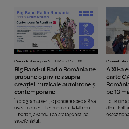
Comunicate de presă
18 Mai 2026, 15:00
Comunicate d
Big Band-ul Radio România ne
A XII-a e
propune o privire asupra
carte 
creației muzicale autohtone și
România
contemporane
pe 13 ma
În programul serii, o pondere specială va
Ediția din 
avea momentul comemorativ Mircea
din ultimii
Tiberian, avându-i ca protagoniști pe
expoziționa
saxofonistul...