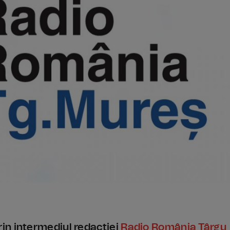
in intermediul redacţiei
Radio România Târgu