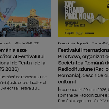
Din 6 iulie, "Caravana Teatrului Rad
e presă
20 Iunie 2026, 12:31
Comunicate de presă
11 Iunie 2026,
omânia este
Festivalul Internațion
ător al Festivalului
Prix Nova, organizat d
ional de Teatru de la
Societatea Română d
ITS 2026)
Radiodifuziune (Radio
România), deschide di
 Română de Radiodifuziune
cultural
ânia) este coproducător al
-a ediții a Festivalului...
În perioada 14-20 iunie 2026,
Română de Radiodifuziune (R
România) organizează a XIV-a.