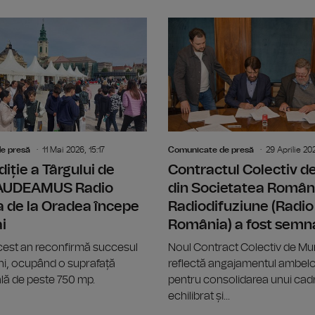
Big Band-ul Radio România ne propun
e presă
11 Mai 2026, 15:17
Comunicate de presă
29 Aprilie 20
diție a Târgului de
Contractul Colectiv 
GAUDEAMUS Radio
din Societatea Român
 de la Oradea începe
Radiodifuziune (Radio
i
România) a fost semn
acest an reconfirmă succesul
Noul Contract Colectiv de M
 ani, ocupând o suprafață
reflectă angajamentul ambelor
lă de peste 750 mp.
pentru consolidarea unui cadr
echilibrat și...