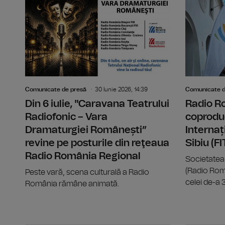
Comunicate de presă
30 Iunie 2026, 14:39
Comunicate d
Din 6 iulie, "Caravana Teatrului
Radio R
Radiofonic – Vara
coproduc
Dramaturgiei Românești”
Internaț
revine pe posturile din reţeaua
Sibiu (F
Radio România Regional
Societatea
(Radio Rom
Peste vară, scena culturală a Radio
celei de-a 33
România rămâne animată.