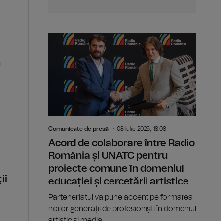
e
n
Comunicate de presă
08 Iulie 2026, 18:08
Acord de colaborare între Radio
România și UNATC pentru
proiecte comune în domeniul
ii
educației și cercetării artistice
Parteneriatul va pune accent pe formarea
noilor generații de profesioniști în domeniul
artistic și media.