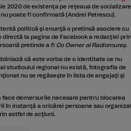
unie 2020 de existenţa pe reţeaua de socializar
 nu poate fi confirmată (Andrei Petrescu).
entă politică şi enunţă o pretinsă asociere cu
re directă la pagina de Facebook a redacţiei pri
ersoană pretinde a fi
Co Owner al Radiomureş
.
iniază că este vorba de o identitate ce nu
al studioului regional nu există, fotografia de
nţionat nu se regăseşte în lista de angajaţi şi
 face demersurile necesare pentru blocarea
rii în instanţă a oricărei persoane sau organizaţ
rin astfel de acţiuni.