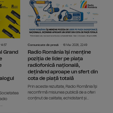
iofonic – Vara Dramaturgiei Românești” revine pe posturile din
Radio România este coproducător al Festivalului Interna
Festivalul
 14:57
Comunicate de presă
18 Mai 2026, 22:49
al Grand
Radio România își menține
e
poziția de lider pe piața
e
radiofonică națională,
deținând aproape un sfert din
alogul
cota de piață totală
Prin aceste rezultate, Radio România își
reconfirmă misiunea publică de a oferi
 Societatea
conținut de calitate, echidistant și...
adio
..