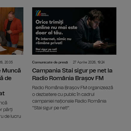
e o privire asupra creației muzicale autohtone și contempor
A XII-a ediție a Târgului de carte GAUDEAMUS Radio Ro
Contractul
26, 20:35
Comunicate de presă
27 Aprilie 2026, 19:24
de Muncă
Campania Stai sigur pe net la
ă de
Radio România Brașov FM
Radio România Brașov FM organizează
at
o dezbatere cu public în cadrul
campaniei naționale Radio România
uncă
"Stai sigur pe net!".
 părți
u de lucru