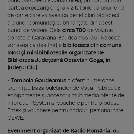
principal obiectiv constituirea, prin donaţii din
partea expozanţilor şi a vizitatorilor, a unui fond
de carte care va avea ca beneficiari biblioteci
ale unor comunităţi subfinanţate din acest
punct de vedere. Cele
circa 700
de volume
donate la Caravana Gaudeamus Cluj-Napoca
vor avea ca destinaţie
biblioteca din comuna
Iclod şi minibibliotecile organizate de
Biblioteca Judeţeană Octavian Goga, în
judeţul Cluj
.
-
Tombola Gaudeamus
a oferit numeroase
premii pe baza buletinelor de Vot al Publicului:
echipamente şi accesorii multimedia oferite de
InfoTouch Systems, vouchere pentru produse
Emex şi vouchere pentru cadouri personalizate
CEWE.
Eveniment organizat de Radio România, cu