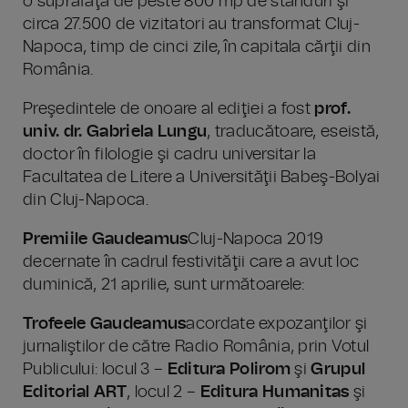
o suprafaţă de peste 800 mp de standuri şi
circa 27.500 de vizitatori au transformat Cluj-
Napoca, timp de cinci zile, în capitala cărţii din
România.
Preşedintele de onoare al ediţiei a fost
prof.
univ. dr. Gabriela Lungu
, traducătoare, eseistă,
doctor în filologie şi cadru universitar la
Facultatea de Litere a Universităţii Babeş-Bolyai
din Cluj-Napoca.
Premiile Gaudeamus
Cluj-Napoca 2019
decernate în cadrul festivităţii care a avut loc
duminică, 21 aprilie, sunt următoarele:
Trofeele Gaudeamus
acordate expozanţilor şi
jurnaliştilor de către Radio România, prin Votul
Publicului: locul 3 –
Editura Polirom
şi
Grupul
Editorial ART
, locul 2 –
Editura Humanitas
şi