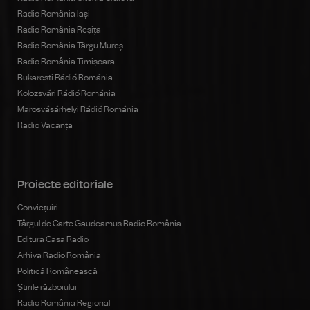
Radio România Iași
Radio România Reșița
Radio România Târgu Mureș
Radio România Timișoara
Bukaresti Rádió Románia
Kolozsvári Rádió Románia
Marosvásárhelyi Rádió Románia
Radio Vacanța
Proiecte editoriale
Conviețuiri
Târgul de Carte Gaudeamus Radio România
Editura Casa Radio
Arhiva Radio România
Politică Românească
Știrile războiului
Radio România Regional