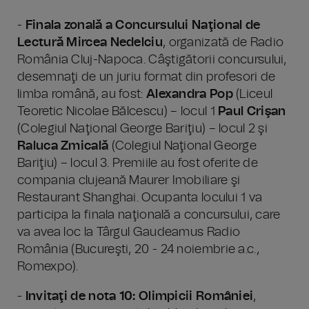
-
Finala zonală a Concursului Naţional de
Lectură Mircea Nedelciu
, organizată de Radio
România Cluj-Napoca. Câştigătorii concursului,
desemnaţi de un juriu format din profesori de
limba română, au fost:
Alexandra Pop
(Liceul
Teoretic Nicolae Bălcescu) – locul 1
Paul Crişan
(Colegiul Naţional George Bariţiu) – locul 2 şi
Raluca Zmicală
(Colegiul Naţional George
Bariţiu) – locul 3. Premiile au fost oferite de
compania clujeană Maurer Imobiliare şi
Restaurant Shanghai. Ocupanta locului 1 va
participa la finala naţională a concursului, care
va avea loc la Târgul Gaudeamus Radio
România (Bucureşti, 20 - 24 noiembrie a.c.,
Romexpo).
-
Invitaţi de nota 10: Olimpicii României
,