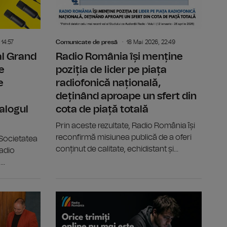
 14:57
Comunicate de presă
18 Mai 2026, 22:49
al Grand
Radio România își menține
e
poziția de lider pe piața
e
radiofonică națională,
deținând aproape un sfert din
alogul
cota de piață totală
Prin aceste rezultate, Radio România își
reconfirmă misiunea publică de a oferi
 Societatea
conținut de calitate, echidistant și...
adio
..
e o privire asupra creației muzicale autohtone și contempor
A XII-a ediție a Târgului de carte GAUDEAMUS Radio Ro
Contractul