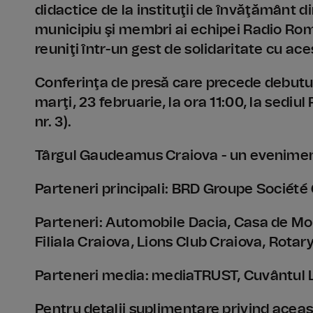
didactice de la instituţii de învăţământ din
municipiu şi membri ai echipei Radio Rom
reuniţi într-un gest de solidaritate cu ace
Conferinţa de presă care precede debutu
marţi, 23 februarie, la ora 11:00, la sediu
nr. 3).
Târgul Gaudeamus Craiova - un evenime
Parteneri principali: BRD Groupe Sociét
Parteneri: Automobile Dacia, Casa de Mod
Filiala Craiova, Lions Club Craiova, Rotar
Parteneri media: mediaTRUST, Cuvântul Li
Pentru detalii suplimentare privind acea