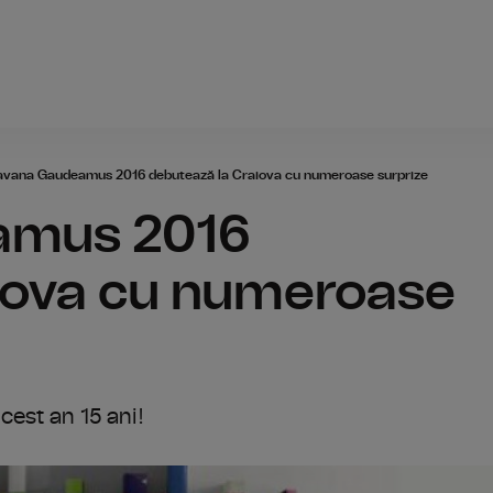
Radio România
avana Gaudeamus 2016 debutează la Craiova cu numeroase surprize
amus 2016
iova cu numeroase
cest an 15 ani!