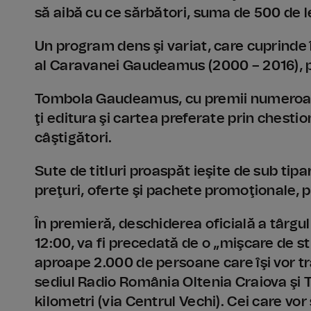
să aibă cu ce sărbători, suma de 500 de le
Un program dens şi variat, care cuprinde
al Caravanei Gaudeamus (2000 – 2016), p
Tombola Gaudeamus, cu premii numeroas
ţi editura şi cartea preferate prin chestion
câştigători.
Sute de titluri proaspăt ieşite de sub tipa
preţuri, oferte şi pachete promoţionale, 
În premieră, deschiderea oficială a târgulu
12:00, va fi precedată de o „mişcare de s
aproape 2.000 de persoane care îşi vor t
sediul Radio România Oltenia Craiova şi T
kilometri (via Centrul Vechi). Cei care vor