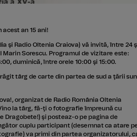
 acest an 15 ani!
 şi Radio Oltenia Craiova) vă invită, între 24 ş
al Marin Sorescu. Programul de vizitare este:
:00, duminică, între orele 10:00 şi 15:00.
răgit târg de carte din partea de sud a ţării sun
va!, organizat de Radio România Oltenia
Vino la târg, fă-ţi o fotografie împreună cu
de Dragobete!) şi posteaz-o pe pagina de
ngător cuplu participant (desemnat ca atare p
tografie) va primi din partea organizatorului, c