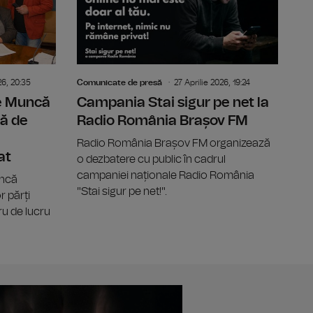
26, 20:35
Comunicate de presă
27 Aprilie 2026, 19:24
de Muncă
Campania Stai sigur pe net la
ă de
Radio România Brașov FM
Radio România Brașov FM organizează
at
o dezbatere cu public în cadrul
campaniei naționale Radio România
uncă
"Stai sigur pe net!".
 părți
u de lucru