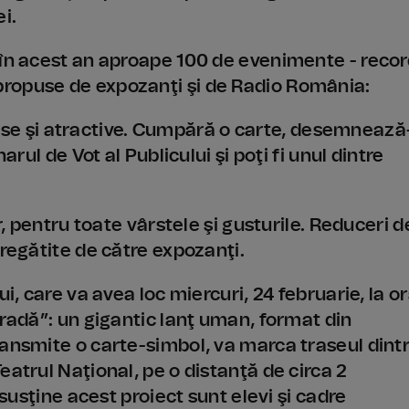
i.
 în acest an aproape 100 de evenimente - reco
ropuse de expozanţi şi de Radio România:
e şi atractive. Cumpără o carte, desemnează
arul de Vot al Publicului şi poţi fi unul dintre
r, pentru toate vârstele şi gusturile. Reduceri d
pregătite de către expozanţi.
i, care va avea loc miercuri, 24 februarie, la o
tradă”: un gigantic lanţ uman, format din
ransmite o carte-simbol, va marca traseul dint
eatrul Naţional, pe o distanţă de circa 2
 susţine acest proiect sunt elevi şi cadre