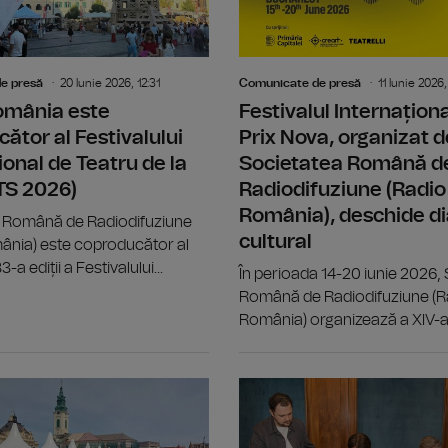
e presă
20 Iunie 2026, 12:31
Comunicate de presă
11 Iunie 2026,
omânia este
Festivalul Internațion
ător al Festivalului
Prix Nova, organizat d
ional de Teatru de la
Societatea Română d
ITS 2026)
Radiodifuziune (Radio
România), deschide di
 Română de Radiodifuziune
cultural
ânia) este coproducător al
-a ediții a Festivalului...
În perioada 14-20 iunie 2026,
Română de Radiodifuziune (R
România) organizează a XIV-a.
Big Band-ul Radio România ne propun