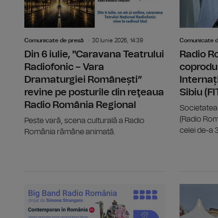
Comunicate de presă
30 Iunie 2026, 14:39
Comunicate d
Din 6 iulie, "Caravana Teatrului
Radio R
Radiofonic – Vara
coproduc
Dramaturgiei Românești”
Internaț
revine pe posturile din reţeaua
Sibiu (F
Radio România Regional
Societatea
(Radio Rom
Peste vară, scena culturală a Radio
celei de-a 33
România rămâne animată.