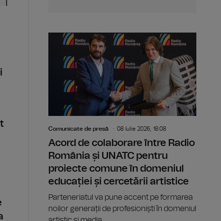
i
t
Comunicate de presă
08 Iulie 2026, 18:08
Acord de colaborare între Radio
România și UNATC pentru
proiecte comune în domeniul
educației și cercetării artistice
Parteneriatul va pune accent pe formarea
e
noilor generații de profesioniști în domeniul
a
artistic și media.