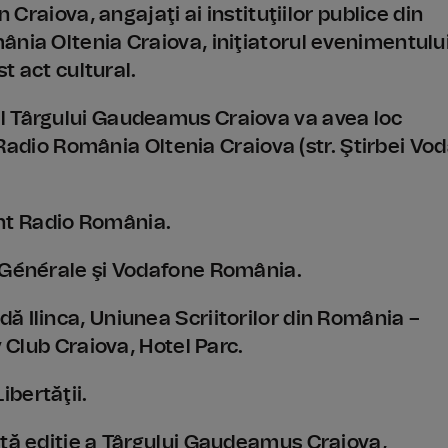
 Craiova, angajaţi ai instituţiilor publice din
ânia Oltenia Craiova, iniţiatorul evenimentului
st act cultural.
l Târgului Gaudeamus Craiova va avea loc
l Radio România Oltenia Craiova (str. Ştirbei Vo
nt Radio România.
é Générale şi Vodafone România.
ă Ilinca, Uniunea Scriitorilor din România –
y Club Craiova, Hotel Parc.
bertăţii.
stă ediţie a Târgului Gaudeamus Craiova,