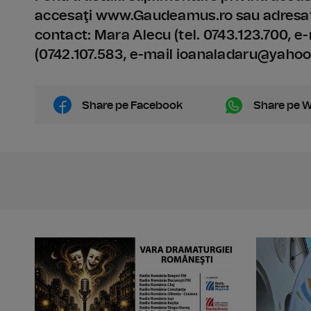
accesaţi www.Gaudeamus.ro sau adresaţ
contact: Mara Alecu (tel. 0743.123.700,
(0742.107.583, e-mail ioanaladaru@yahoo
Share pe Facebook
Share pe 