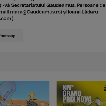
i-vă Secretariatului Gaudeamus. Persoane de
 e-mail mara@Gaudeamus.ro) şi Ioana Lădaru
.com ).
Whatsapp
Din 6 iulie, "Caravana Teatrului Rad