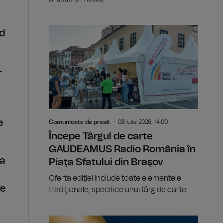
rd
-
e
Comunicate de presă
08 Iulie 2026, 14:00
Începe Târgul de carte
GAUDEAMUS Radio România în
ra
Piaţa Sfatului din Braşov
Oferta ediţiei include toate elementele
re
tradiţionale, specifice unui târg de carte.