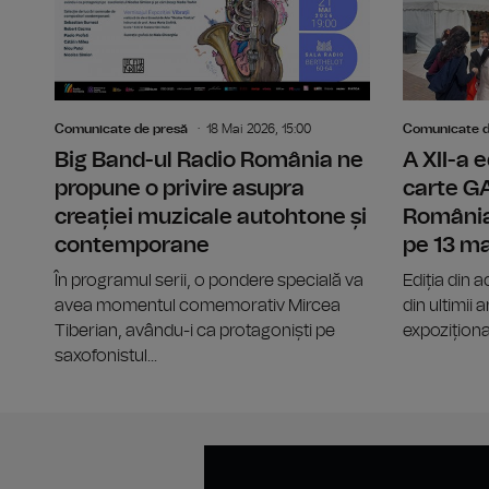
Comunicate de presă
18 Mai 2026, 15:00
Comunicate d
Big Band-ul Radio România ne
A XII-a e
propune o privire asupra
carte 
creației muzicale autohtone și
România
contemporane
pe 13 ma
În programul serii, o pondere specială va
Ediția din 
avea momentul comemorativ Mircea
din ultimii
Tiberian, avându-i ca protagoniști pe
expoziționa
saxofonistul...