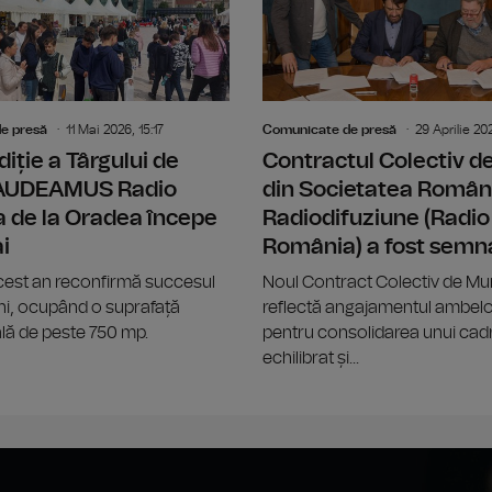
e presă
11 Mai 2026, 15:17
Comunicate de presă
29 Aprilie 20
diție a Târgului de
Contractul Colectiv 
GAUDEAMUS Radio
din Societatea Român
 de la Oradea începe
Radiodifuziune (Radio
i
România) a fost semn
acest an reconfirmă succesul
Noul Contract Colectiv de M
 ani, ocupând o suprafață
reflectă angajamentul ambelor
lă de peste 750 mp.
pentru consolidarea unui cadr
echilibrat și...