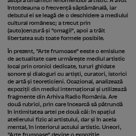
asupra dinamicii fenomenului artistic. A avut
întotdeauna o frecvență săptămânală, iar
debutul ei se leagă de o deschidere a mediului
cultural românesc; a trecut prin
(auto)cenzură și "omagii", apoi a trăit
libertatea sub toate formele posibile.
În prezent, "Arte frumoase" eeste o emisiune
de actualitate care urmărește mediul artistic
local prin cronici dedicate, tururi ghidate
sonore și dialoguri cu artiști, curatori, istorici
de artă și teoreticieni. Ocazional, analizează
expoziții din mediul internațional și utilizează
fragmente din Arhiva Radio România. Are
două rubrici, prin care încearcă să pătrundă
în intimitatea artei pe două căi: în spațiul
atelierului fizic al artistului, dar și în acela
mental, în interiorul actului artistic. Uneori,
"Arte frumoase" devine o expoziție