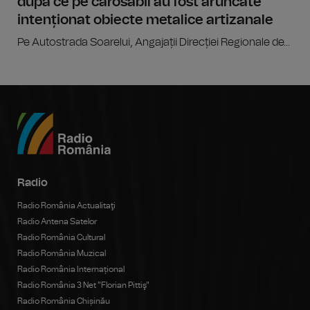
după ce pe carosabil au fost aruncate
intenționat obiecte metalice artizanale
Pe Autostrada Soarelui, Angajații Direcției Regionale de...
Radio
Radio România Actualitaţi
Radio Antena Satelor
Radio România Cultural
Radio România Muzical
Radio România Internațional
Radio România 3 Net "Florian Pittiş"
Radio România Chișinău