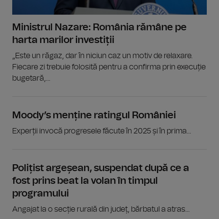
Ministrul Nazare: România rămâne pe
harta marilor investiții
„Este un răgaz, dar în niciun caz un motiv de relaxare.
Fiecare zi trebuie folosită pentru a confirma prin execuție
bugetară,...
Moody’s menține ratingul României
Experții invocă progresele făcute în 2025 și în prima...
Polițist argeșean, suspendat după ce a
fost prins beat la volan în timpul
programului
Angajat la o secție rurală din județ, bărbatul a atras...