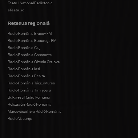
Teatrul Național Radiofonic
eTeatru.ro
Rețeaua regională
Radio România Brașov FM
Radio România Bucureşti FM
Radio România Cluj
Radio România Constanța
Radio România Oltenia Craiova
Radio România Iași
Radio România Reșița
Radio România Târgu Mureș
Radio România Timișoara
Bukaresti Rádió Románia
Kolozsvári Rádió Románia
Marosvásárhelyi Rádió Románia
Radio Vacanța