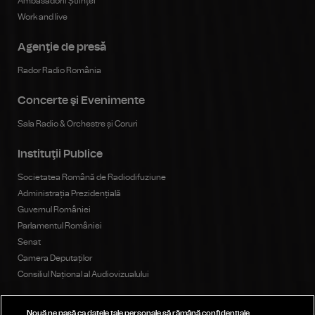
Ambasadorii Științei
Work and live
Agenţie de presă
Rador Radio România
Concerte şi Evenimente
Sala Radio & Orchestre și Coruri
Instituţii Publice
Societatea Română de Radiodifuziune
Administrația Prezidențială
Guvernul României
Parlamentul României
Senat
Camera Deputaților
Consiliul Național al Audiovizualului
Nouă ne pasă ca datele tale personale să rămână confidențiale