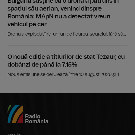
Bulgaria susține că o dronă a pătruns în
spațiul său aerian, venind dinspre
România: MApN nu a detectat vreun
vehicul pe cer
Drona a explodat într-un lan de floarea-soarelui, fără să...
O nouă ediție a titlurilor de stat Tezaur, cu
dobânzi de până la 7,15%
Noua emisiune se derulează între 10 august 2026 și 4...