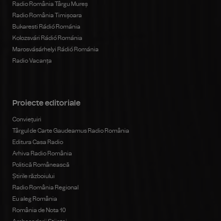
Radio România Târgu Mureș
Radio România Timișoara
Bukaresti Rádió Románia
Kolozsvári Rádió Románia
Marosvásárhelyi Rádió Románia
Radio Vacanța
Proiecte editoriale
Conviețuiri
Târgul de Carte Gaudeamus Radio România
Editura Casa Radio
Arhiva Radio România
Politică Românească
Știrile războiului
Radio România Regional
Eu aleg România
România de Nota 10