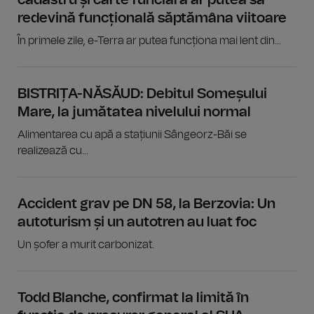
cadastru și carte funciară ar putea să
redevină funcțională săptămâna viitoare
În primele zile, e-Terra ar putea funcționa mai lent din...
BISTRIȚA-NĂSĂUD: Debitul Someșului
Mare, la jumătatea nivelului normal
Alimentarea cu apă a stațiunii Sângeorz-Băi se
realizează cu...
Accident grav pe DN 58, la Berzovia: Un
autoturism și un autotren au luat foc
Un șofer a murit carbonizat.
Todd Blanche, confirmat la limită în