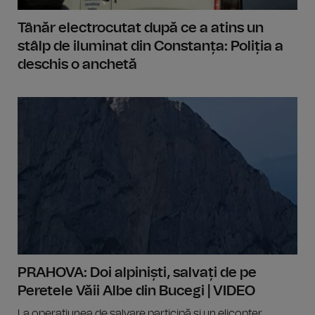
Tânăr electrocutat după ce a atins un
stâlp de iluminat din Constanța: Poliția a
deschis o anchetă
PRAHOVA: Doi alpiniști, salvați de pe
Peretele Văii Albe din Bucegi | VIDEO
La operațiunea de salvare participă și un elicopter.