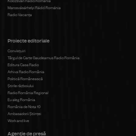
Kolozsvári Rádió Románia
Marosvásárhelyi Rádió Románia
Radio Vacanța
Proiecte editoriale
Conviețuiri
Târgul de Carte Gaudeamus Radio România
Editura Casa Radio
Arhiva Radio România
Politică Românească
Știrile războiului
Radio România Regional
Eu aleg România
România de Nota 10
Ambasadorii Științei
Work and live
Agenţie de presă