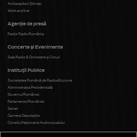
Ambasadorii Științei
Work and live
Agenţie de presă
Rador Radio România
Concerte şi Evenimente
Sala Radio & Orchestre și Coruri
Instituţii Publice
Societatea Română de Radiodifuziune
Administrația Prezidențială
Guvernul României
Parlamentul României
Senat
Camera Deputaților
Consiliul Național al Audiovizualului