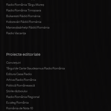
Radio România Târgu Mureș
Radio România Timișoara
Bukaresti Rádió Románia
Kolozsvári Rádió Románia
Marosvásárhelyi Rádió Románia
Radio Vacanța
Proiecte editoriale
Conviețuiri
Târgul de Carte Gaudeamus Radio România
Editura Casa Radio
Arhiva Radio România
Politică Românească
Știrile războiului
Radio România Regional
Eu aleg România
România de Nota 10