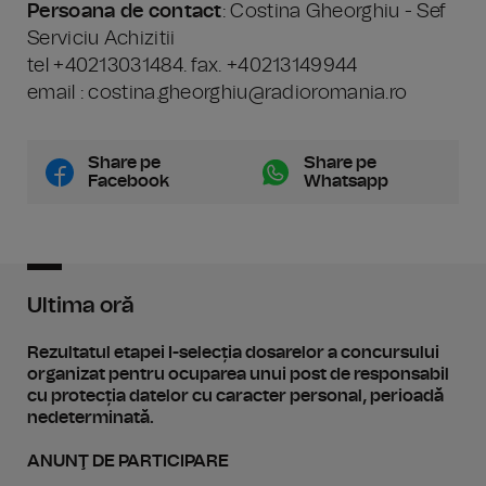
Persoana de contact
: Costina Gheorghiu - Sef
Serviciu Achizitii
tel +40213031484. fax. +40213149944
email : costina.gheorghiu@radioromania.ro
Share pe
Share pe
Facebook
Whatsapp
Ultima oră
Rezultatul etapei I-selecția dosarelor a concursului
organizat pentru ocuparea unui post de responsabil
cu protecția datelor cu caracter personal, perioadă
nedeterminată.
ANUNŢ DE PARTICIPARE