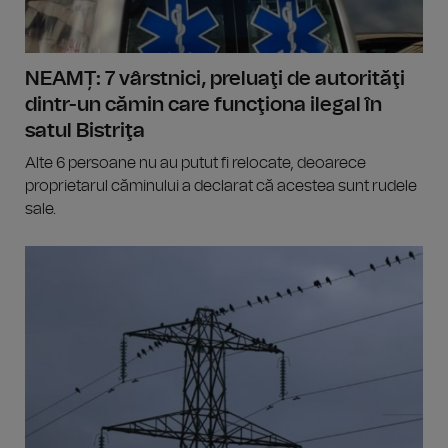
NEAMȚ: 7 vârstnici, preluaţi de autorităţi
dintr-un cămin care funcţiona ilegal în
satul Bistriţa
Alte 6 persoane nu au putut fi relocate, deoarece
proprietarul căminului a declarat că acestea sunt rudele
sale.