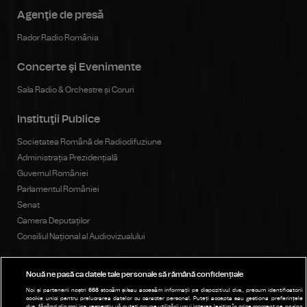
Agenţie de presă
Rador Radio România
Concerte şi Evenimente
Sala Radio & Orchestre și Coruri
Instituţii Publice
Societatea Română de Radiodifuziune
Administrația Prezidențială
Guvernul României
Parlamentul României
Senat
Camera Deputaților
Consiliul Național al Audiovizualului
Nouă ne pasă ca datele tale personale să rămână confidențiale
Publicitate
Noi și partenerii noștri
668
stocăm și/sau accesăm informații pe dispozitivul dvs., precum identificatorii
cookie unici pentru prelucrarea datelor cu caracter personal. Puteți accepta sau gestiona preferințele
Parteneri