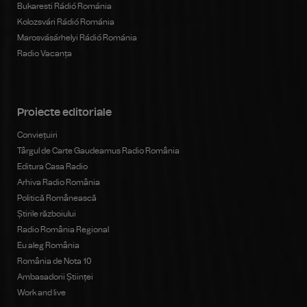
Bukaresti Rádió Románia
Kolozsvári Rádió Románia
Marosvásárhelyi Rádió Románia
Radio Vacanța
Proiecte editoriale
Conviețuiri
Târgul de Carte Gaudeamus Radio România
Editura Casa Radio
Arhiva Radio România
Politică Românească
Știrile războiului
Radio România Regional
Eu aleg România
România de Nota 10
Ambasadorii Științei
Work and live