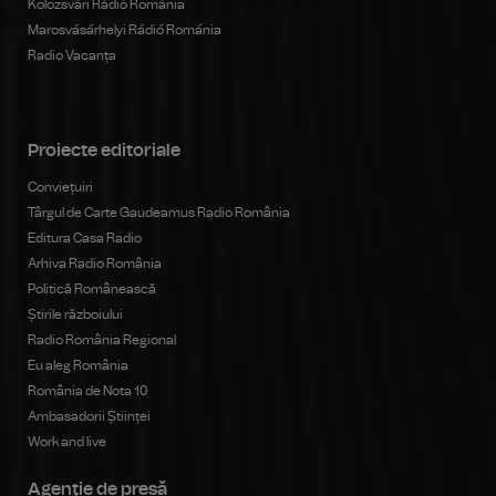
Kolozsvári Rádió Románia
Marosvásárhelyi Rádió Románia
Radio Vacanța
Proiecte editoriale
Conviețuiri
Târgul de Carte Gaudeamus Radio România
Editura Casa Radio
Arhiva Radio România
Politică Românească
Știrile războiului
Radio România Regional
Eu aleg România
România de Nota 10
Ambasadorii Științei
Work and live
Agenţie de presă